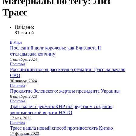
Материалы по тегу: Лиз
Трасс
Найдено:
81 статей
В Мире
Последний долг королевы: как Елизавета II
откладывала кончину
1 октября, 2024
Политика
Российский посол рассказал о реакции Трасс на начало
СВО
30 января, 2024
Политика
Проклятие Зеленского: жертвы президента Украины
6 октября, 2023
Политика
Трасс хочет сдержать КНР посредством создания
экономической версии НАТО
17 мая, 2023
Политика
Трасс нашла новый способ противостоять Китаю
17 февраля, 2023