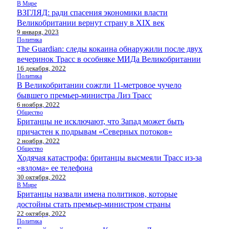
В Мире
ВЗГЛЯД: ради спасения экономики власти
Великобритании вернут страну в XIX век
9 января, 2023
Политика
The Guardian: следы кокаина обнаружили после двух
вечеринок Трасс в особняке МИДа Великобритании
16 декабря, 2022
Политика
В Великобритании сожгли 11-метровое чучело
бывшего премьер-министра Лиз Трасс
6 ноября, 2022
Общество
Британцы не исключают, что Запад может быть
причастен к подрывам «Северных потоков»
2 ноября, 2022
Общество
Ходячая катастрофа: британцы высмеяли Трасс из-за
«взлома» ее телефона
30 октября, 2022
В Мире
Британцы назвали имена политиков, которые
достойны стать премьер-министром страны
22 октября, 2022
Политика