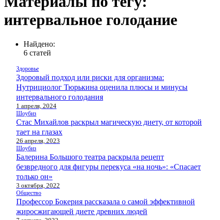
Материалы по тегу:
интервальное голодание
Найдено:
6 статей
Здоровье
Здоровый подход или риски для организма:
Нутрициолог Тюрькина оценила плюсы и минусы
интервального голодания
1 апреля, 2024
Шоубиз
Стас Михайлов раскрыл магическую диету, от которой
тает на глазах
26 апреля, 2023
Шоубиз
Балерина Большого театра раскрыла рецепт
безвредного для фигуры перекуса «на ночь»: «Спасает
только он»
3 октября, 2022
Общество
Профессор Бокерия рассказала о самой эффективной
жиросжигающей диете древних людей