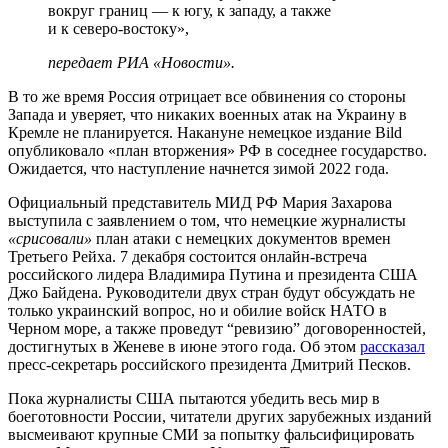
вокруг границ — к югу, к западу, а также
и к северо-востоку»,
передает
РИА «Новости»
.
В то же время Россия отрицает все обвинения со стороны
Запада и уверяет, что никаких военных атак на Украину в
Кремле не планируется. Накануне немецкое издание Bild
опубликовало «план вторжения» РФ в соседнее государство.
Ожидается, что наступление начнется зимой 2022 года.
Официальный представитель МИД РФ Мария Захарова
выступила с заявлением о том, что немецкие журналисты
«срисовали»
план атаки с немецких документов времен
Третьего Рейха. 7 декабря состоится онлайн-встреча
российского лидера Владимира Путина и президента США
Джо Байдена. Руководители двух стран будут обсуждать не
только украинский вопрос, но и обилие войск НАТО в
Черном море, а также проведут “ревизию” договоренностей,
достигнутых в Женеве в июне этого года. Об этом
рассказал
пресс-секретарь российского президента Дмитрий Песков.
Пока журналисты США пытаются убедить весь мир в
боеготовности России, читатели других зарубежных изданий
высмеивают крупные СМИ за попытку фальсифицировать