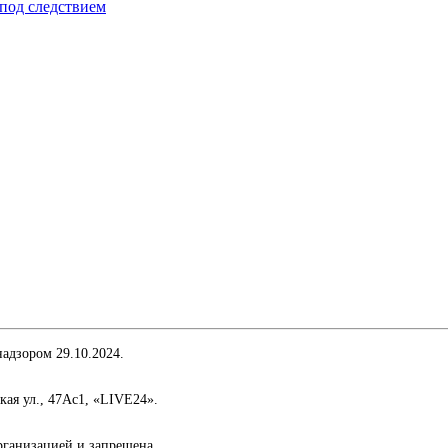
под следствием
адзором 29.10.2024.
кая ул., 47Ас1, «LIVE24».
организацией и запрещена.