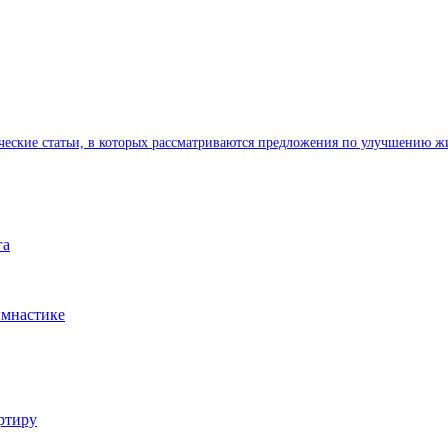
ические статьи, в которых рассматриваются предложения по улучшению ж
га
имнастике
ртиру