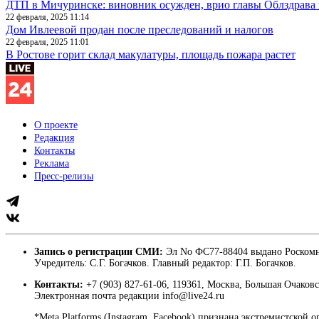
ДТП в Мичуринске: виновник осужден, врио главы Облздрава 
22 февраля, 2025 11:14
Дом Ивлеевой продан после преследований и налогов
22 февраля, 2025 11:01
В Ростове горит склад макулатуры, площадь пожара растет
О проекте
Редакция
Контакты
Реклама
Пресс-релизы
Запись о регистрации СМИ:
Эл No ФС77-88404 выдано Роскомн
Учредитель: С.Г. Богачков. Главный редактор: Г.П. Богачков.
Контакты:
+7 (903) 827-61-06, 119361, Москва, Большая Очаковс
Электронная почта редакции info@live24.ru
*Meta Platforms (Instagram, Facebook) признана экстремистской 