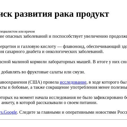
иск развития рака продукт
специалистом или врачом
ие опасных заболеваний и поспособствует увеличению продолж
 кверцетин и галловую кислоту — флавоноид, обеспечивающий з
ия сахарного диабета и онкологических заболеваний.
ной малиной кормили лабораторных мышей. В итоге у них снизи
 добавлять во фруктовые салаты или смузи.
дравоохранения (США) провела
исследование
, в ходе которого б
кты и бобовые, а также сокращение употребления менее полезны
оторых на момент начала исследования не было зафиксировано 
анкету, в которой рассказывали о своем питании.
s.Google
. Следите за главными и оперативными новостями Рос