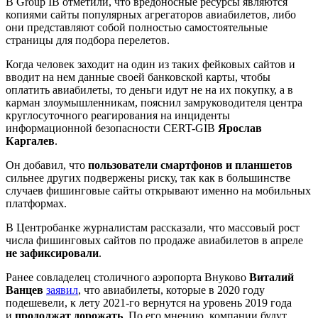
В Group IB отметили, что вредоносные ресурсы являются
копиями сайты популярных агрегаторов авиабилетов, либо
они представляют собой полностью самостоятельные
страницы для подбора перелетов.
Когда человек заходит на один из таких фейковых сайтов и
вводит на нем данные своей банковской карты, чтобы
оплатить авиабилеты, то деньги идут не на их покупку, а в
карман злоумышленникам, пояснил замруководителя центра
круглосуточного реагирования на инциденты
информационной безопасности CERT-GIB
Ярослав
Каргалев
.
Он добавил, что
пользователи смартфонов и планшетов
сильнее других подвержены риску, так как в большинстве
случаев фишинговые сайты открывают именно на мобильных
платформах.
В Центробанке журналистам рассказали, что массовый рост
числа фишинговых сайтов по продаже авиабилетов в апреле
не зафиксировали
.
Ранее совладелец столичного аэропорта Внуково
Виталий
Ванцев
заявил
, что авиабилеты, которые в 2020 году
подешевели, к лету 2021-го вернутся на уровень 2019 года
и
продолжат дорожать
. По его мнению, компании будут