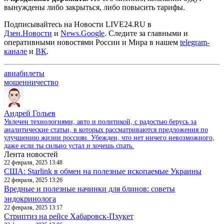
вынуждены либо закрыться, либо повысить тарифы.
Подписывайтесь на Новости LIVE24.RU
в
Дзен.Новости
и
News.Google
. Следите за главными и
оперативными новостями России и Мира в нашем
telegram-
канале
и
ВК
.
авиабилеты
мошенничество
Андрей Гольев
Увлечен технологиями, авто и политикой, с радостью берусь за
аналитические статьи, в которых рассматриваются предложения по
улучшению жизни россиян. Убежден, что нет ничего невозможного,
даже если ты сильно устал и хочешь спать.
Лента новостей
22 февраля, 2025 13:48
США: Starlink в обмен на полезные ископаемые Украины
22 февраля, 2025 13:26
Вредные и полезные начинки для блинов: советы
эндокринолога
22 февраля, 2025 13:17
Стриптиз на рейсе Хабаровск-Пхукет