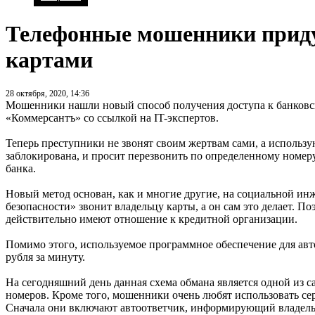
Телефонные мошенники приду
картами
28 октября, 2020, 14:36
Мошенники нашли новый способ получения доступа к банковски
«Коммерсантъ» со ссылкой на IT-экспертов.
Теперь преступники не звонят своим жертвам сами, а использу
заблокирована, и просит перезвонить по определенному номеру
банка.
Новый метод основан, как и многие другие, на социальной инже
безопасности» звонит владельцу карты, а он сам это делает. 
действительно имеют отношение к кредитной организации.
Помимо этого, используемое программное обеспечение для автодо
рубля за минуту.
На сегодняшний день данная схема обмана является одной из 
номеров. Кроме того, мошенники очень любят использовать се
Сначала они включают автоответчик, информирующий владельца