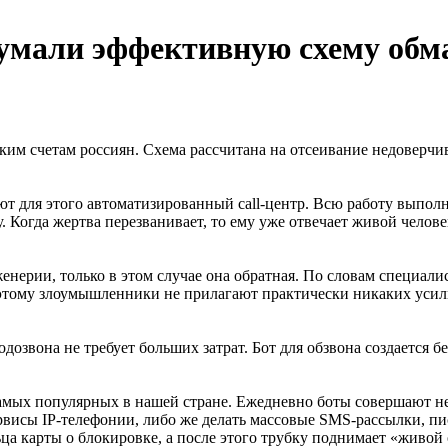
мали эффективную схему обма
м счетам россиян. Схема рассчитана на отсеивание недоверчив
ют для этого автоматизированный call-центр. Всю работу выполн
. Когда жертва перезванивает, то ему уже отвечает живой челов
нерии, только в этом случае она обратная. По словам специалист
Поэтому злоумышленники не прилагают практически никаких усили
звона не требует больших затрат. Бот для обзвона создается бес
самых популярных в нашей стране. Ежедневно боты совершают не
рвисы IP-телефонии, либо же делать массовые SMS-рассылки, пис
 карты о блокировке, а после этого трубку поднимает «живой 