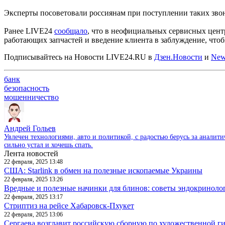
Эксперты посоветовали россиянам при поступлении таких звонк
Ранее LIVE24
сообщало
, что в неофициальных сервисных цент
работающих запчастей и введение клиента в заблуждение, чтоб
Подписывайтесь на Новости LIVE24.RU
в
Дзен.Новости
и
New
банк
безопасность
мошенничество
Андрей Гольев
Увлечен технологиями, авто и политикой, с радостью берусь за аналит
сильно устал и хочешь спать.
Лента новостей
22 февраля, 2025 13:48
США: Starlink в обмен на полезные ископаемые Украины
22 февраля, 2025 13:26
Вредные и полезные начинки для блинов: советы эндокриноло
22 февраля, 2025 13:17
Стриптиз на рейсе Хабаровск-Пхукет
22 февраля, 2025 13:06
Сергаева возглавит российскую сборную по художественной г