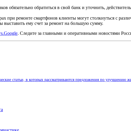
ов обязательно обратиться в свой банк и уточнить, действитель
рах при ремонте смартфонов клиенты могут столкнуться с раз
ы выставить ему счет за ремонт на большую сумму.
s.Google
. Следите за главными и оперативными новостями Рос
ические статьи, в которых рассматриваются предложения по улучшению ж
га
имнастике