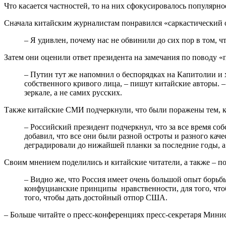
Что касается частностей, то на них сфокусировалось популярн
Сначала китайским журналистам понравился «саркастический
– Я удивлен, почему нас не обвинили до сих пор в том, ч
Затем они оценили ответ президента на замечания по поводу 
– Путин тут же напомнил о беспорядках на Капитолии и 
собственного кривого лица, – пишут китайские авторы. – 
зеркале, а не самих русских.
Также китайские СМИ подчеркнули, что были поражены тем, ка
– Российский президент подчеркнул, что за все время с
добавил, что все они были разной остроты и разного кач
деградировали до нижайшей планки за последние годы, а 
Своим мнением поделились и китайские читатели, а также – по
– Видно же, что Россия имеет очень большой опыт борьб
конфуцианские принципы нравственности, для того, чтоб
того, чтобы дать достойный отпор США.
– Больше читайте о пресс-конференциях пресс-секретаря Мини