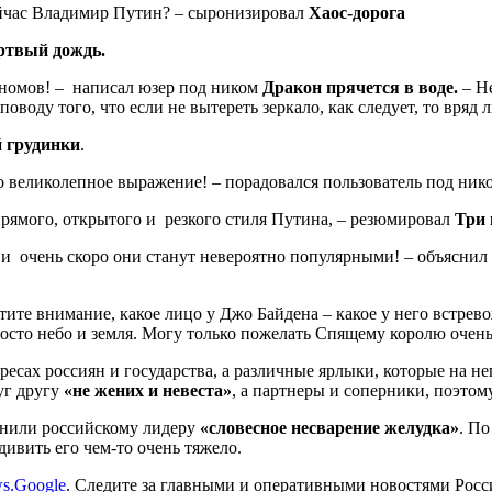
сейчас Владимир Путин? – сыронизировал
Хаос-дорога
ртвый дождь.
гномов! – написал юзер под ником
Дракон прячется в воде.
– Не
воду того, что если не вытереть зеркало, как следует, то вряд 
й грудинки
.
сто великолепное выражение! – порадовался пользователь под ни
рямого, открытого и резкого стиля Путина, – резюмировал
Три 
» и очень скоро они станут невероятно популярными! – объясни
атите внимание, какое лицо у Джо Байдена – какое у него встрев
просто небо и земля. Могу только пожелать Спящему королю очень
ересах россиян и государства, а различные ярлыки, которые на не
уг другу
«не жених и невеста»
, а партнеры и соперники, поэтом
нили российскому лидеру
«словесное несварение желудка»
. По
удивить его чем-то очень тяжело.
s.Google
. Следите за главными и оперативными новостями Рос