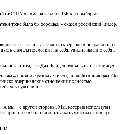
ий от США во вмешательстве РФ в их выборы».
атаки тоже была бы хорошая, – сказал российский лидер.
ду того, что нельзя обвинять зеркало в некрасивости
 пусть сначала посмотрит на себя, увидит именно себя в
налиста о том, что Джо Байден буквально его убийцей:
атакам – причем с разных сторон, по любым поводам. Он
российско-американские отношения полностью
 себя «импульсивно».
 – А мы – с другой стороны. Мы, которые используем
о просто не в состоянии отыскать удобных слов, для
887
.