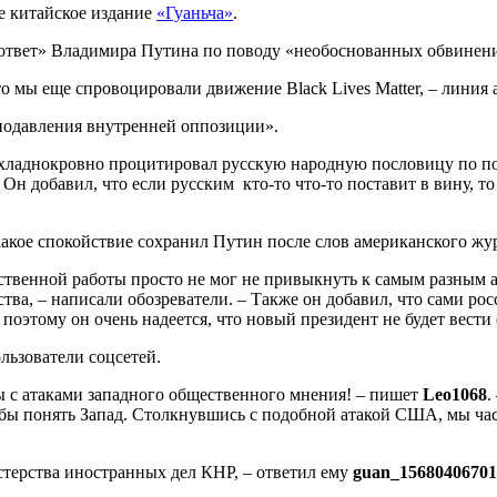
ое китайское издание
«Гуаньча»
.
 ответ» Владимира Путина по поводу «необоснованных обвинен
то мы еще спровоцировали движение Black Lives Matter, ‒ линия 
«подавления внутренней оппозиции».
хладнокровно процитировал русскую народную пословицу по пово
Он добавил, что если русским кто-то что-то поставит в вину, то
кое спокойствие сохранил Путин после слов американского жур
обственной работы просто не мог не привыкнуть к самым разным 
ества, – написали обозреватели. – Также он добавил, что сами 
поэтому он очень надеется, что новый президент не будет вести
льзователи соцсетей.
ы с атаками западного общественного мнения! – пишет
Leo1068
.
ы понять Запад. Столкнувшись с подобной атакой США, мы част
стерства иностранных дел КНР, – ответил ему
guan_15680406701