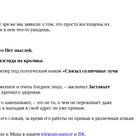
 зря же мы заявили о том, что просто восхищены их
ли в нем что-то увидишь.
ком
Нет мыслей.
взгляда на кролика.
л юзер под поэтическим ником
«Связал солнечные лучи
оженное и очень бледное лицо, – заключил
Заставьте
 крепкого здоровья.
го навешивают, – это не то, о чем он переживает даже
у к выпадам в свой адрес он уже привык.
 его словам, за время его работы он привык к различным атакам
сии и Мира в нашем
telegram-канале
и
ВК
.