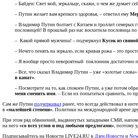
– Байден: Свет мой, зеркальце, скажи, о чем же думает 
– Путин желает вам крепкого здоровья, – ответил ему
Ме
– Владимир Путин болтает с Китаем и троллит семерых 
пословицей! В прошлый раз нас восхитила пословица по по
– Какой прямой мужчина! – подчеркнул
Кусок из свино
– Нечего пенять на зеркало, если кривая рожа – это про
– Я вообще просто невероятный поклонник достаточно п
– Все, что сказал Владимир Путин – уже «золотые слова
в канат»
.
– Посмотрите на то, как спокоен Путин, а уже потом обр
меня сменить имя
. – Если их попытаться сравнить, то 
Сам же Путин
подчеркивал
ранее, что всегда действовал в инт
в
«малейшей степени»
. Политики на международной арене др
При этом ряд обвинений, выдвинутых западными СМИ, напом
на него
«со всех углов и под любыми предлогами»
, поэтому 
Подписывайтесь на Новости LIVE24.RU
в
Дзен.Новости
и
New