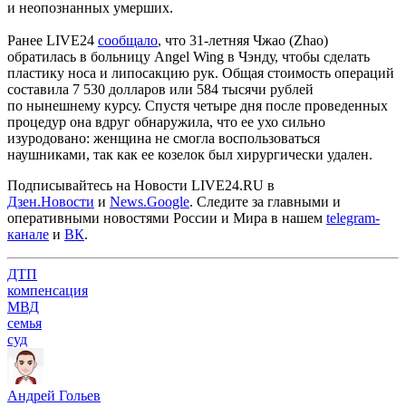
и неопознанных умерших.
Ранее LIVE24
сообщало
, что 31-летняя Чжао (Zhao)
обратилась в больницу Angel Wing в Чэнду, чтобы сделать
пластику носа и липосакцию рук. Общая стоимость операций
составила 7 530 долларов или 584 тысячи рублей
по нынешнему курсу. Спустя четыре дня после проведенных
процедур она вдруг обнаружила, что ее ухо сильно
изуродовано: женщина не смогла воспользоваться
наушниками, так как ее козелок был хирургически удален.
Подписывайтесь на Новости LIVE24.RU
в
Дзен.Новости
и
News.Google
. Следите за главными и
оперативными новостями России и Мира в нашем
telegram-
канале
и
ВК
.
ДТП
компенсация
МВД
семья
суд
Андрей Гольев