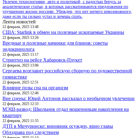
Увлечен технологиями, авто и политикой, с радостью берусь за
аналитические статьи, в которых рассматриваются предложения по
улучшению жизни россиян. Убежден, что нет ничего невозможного,
даже если ты сильно устал и хочешь спать.
Лента новостей
22 февраля, 2025 13:48
США: Starlink в обмен на полезные ископаемые Украины
22 февраля, 2025 13:26
Вредные и полезные начинки для блинов: советы
эндокринолога
22 февраля, 2025 13:17
Стриптиз на рейсе Хабаровск-Пхукет
22 февраля, 2025 13:06
Сергаева возглавит российскую сборную по художественной
гимнастике
22 февраля, 2025 12:51
Влияние позы сна на организм
22 февраля, 2025 12:46
Вне сцены: Юрий Антонов рассказал о необычном увлечении
22 февраля, 2025 12:33
МЭШ-развод: Школьник отдал мошенникам накопления на
квартиру
22 февраля, 2025 11:55
ДТП в Мичуринске: виновник осужден, врио главы
Облздрава под следствием
22 февраля, 2025 11:14