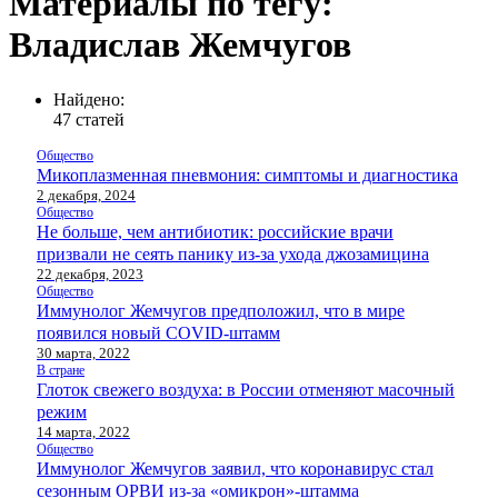
Материалы по тегу:
Владислав Жемчугов
Найдено:
47 статей
Общество
Микоплазменная пневмония: симптомы и диагностика
2 декабря, 2024
Общество
Не больше, чем антибиотик: российские врачи
призвали не сеять панику из-за ухода джозамицина
22 декабря, 2023
Общество
Иммунолог Жемчугов предположил, что в мире
появился новый COVID-штамм
30 марта, 2022
В стране
Глоток свежего воздуха: в России отменяют масочный
режим
14 марта, 2022
Общество
Иммунолог Жемчугов заявил, что коронавирус стал
сезонным ОРВИ из-за «омикрон»-штамма