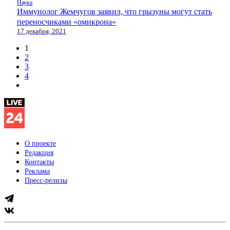
Наука
Иммунолог Жемчугов заявил, что грызуны могут стать
переносчиками «омикрона»
17 декабря, 2021
1
2
3
4
О проекте
Редакция
Контакты
Реклама
Пресс-релизы