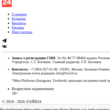
О проекте
Редакция
Контакты
Реклама
Пресс-релизы
Запись о регистрации СМИ:
Эл No ФС77-88404 выдано Роскомн
Учредитель: С.Г. Богачков. Главный редактор: Г.П. Богачков.
Контакты:
+7 (903) 827-61-06, 119361, Москва, Большая Очаковс
Электронная почта редакции info@live24.ru
*Meta Platforms (Instagram, Facebook) признана экстремистской 
Возрастное ограничение:
18+
© 2018 - 2026 ЛАЙВ24.
Пользовательское соглашение
|
Политика конфиденциально
Мы обрабатываем файлы cookie и данные через Яндекс.Метрику и др, чтобы улучшить раб