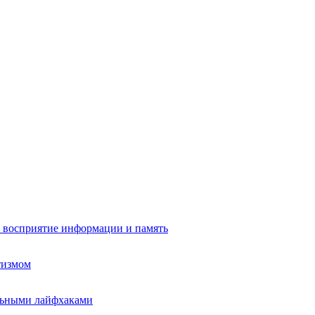
а восприятие информации и память
тизмом
ельными лайфхаками