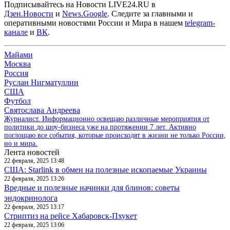
Подписывайтесь на Новости LIVE24.RU
в
Дзен.Новости
и
News.Google
. Следите за главными и
оперативными новостями России и Мира в нашем
telegram-
канале
и
ВК
.
Майами
Москва
Россия
Руслан Нигматуллин
США
Футбол
Святослава Андреева
Журналист. Информационно освещаю различные мероприятия от
политики до шоу-бизнеса уже на протяжении 7 лет. Активно
поглощаю все события, которые происходят в жизни не только России,
но и мира.
Лента новостей
22 февраля, 2025 13:48
США: Starlink в обмен на полезные ископаемые Украины
22 февраля, 2025 13:26
Вредные и полезные начинки для блинов: советы
эндокринолога
22 февраля, 2025 13:17
Стриптиз на рейсе Хабаровск-Пхукет
22 февраля, 2025 13:06