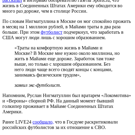
рассказал
в интервью обозревателю газеты Sports.ru, что
жизнь в Соединенных Штатах Америки ему обходится во
много раз дороже, чем в столице России.
По словам Нигматуллина в Москве он мог спокойно прожить
в месяц на 1 миллион рублей, в Майами траты в два раза
больше. При этом
футболист
подчеркнул, что заработать в
США могут люди лишь с хорошим образованием.
«Траты на комфортную жизнь в Майами и
Москве? В Москве мне нужно около миллиона, но
жить в Майами еще дороже. Заработок там тоже
выше, но только с хорошим образованием. Без
него люди чаще всего сводят концы с концами,
занимаясь физическим трудом»,
заявил экс-футболист.
Напомним, Руслан Нигматуллин был вратарем «Локомотива»
и «Вероны» сборной РФ. На данный момент бывший
голкипер проживает в Майаме Соединенных Штатах
Америки.
Ранее LIVE24
сообщало,
что в Госдуме раскритиковали
российских футболистов за их отношение к СВО.