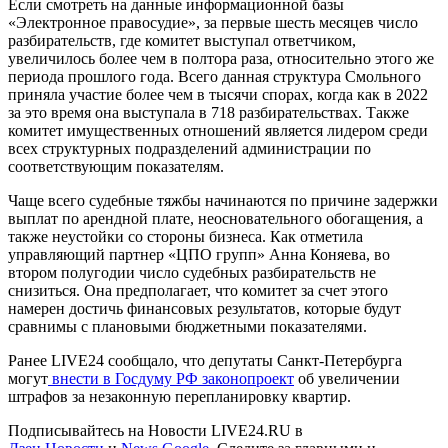
Если смотреть на данные информационной базы
«Электронное правосудие», за первые шесть месяцев число
разбирательств, где комитет выступал ответчиком,
увеличилось более чем в полтора раза, относительно этого же
периода прошлого года. Всего данная структура Смольного
приняла участие более чем в тысячи спорах, когда как в 2022
за это время она выступала в 718 разбирательствах. Также
комитет имущественных отношений является лидером среди
всех структурных подразделений администрации по
соответствующим показателям.
Чаще всего судебные тяжбы начинаются по причине задержки
выплат по арендной плате, неосновательного обогащения, а
также неустойки со стороны бизнеса. Как отметила
управляющий партнер «ЦПО групп» Анна Коняева, во
втором полугодии число судебных разбирательств не
снизиться. Она предполагает, что комитет за счет этого
намерен достичь финансовых результатов, которые будут
сравнимы с плановыми бюджетными показателями.
Ранее LIVE24 сообщало, что депутаты Санкт-Петербурга
могут
внести в Госдуму РФ законопроект
об увеличении
штрафов за незаконную перепланировку квартир.
Подписывайтесь на Новости LIVE24.RU
в