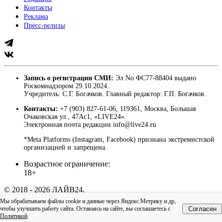
Контакты
Реклама
Пресс-релизы
Запись о регистрации СМИ:
Эл No ФС77-88404 выдано
Роскомнадзором 29.10.2024.
Учредитель: С.Г. Богачков. Главный редактор: Г.П. Богачков.
Контакты:
+7 (903) 827-61-06, 119361, Москва, Большая
Очаковская ул., 47Ас1, «LIVE24».
Электронная почта редакции info@live24.ru
*Meta Platforms (Instagram, Facebook) признана экстремистской
организацией и запрещена.
Возрастное ограничение:
18+
© 2018 - 2026 ЛАЙВ24.
Пользовательское соглашение
|
Политика
Мы обрабатываем файлы cookie и данные через Яндекс.Метрику и др,
конфиденциальности
чтобы улучшить работу сайта. Оставаясь на сайте, вы соглашаетесь с
Согласен
Наверх
Политикой
.