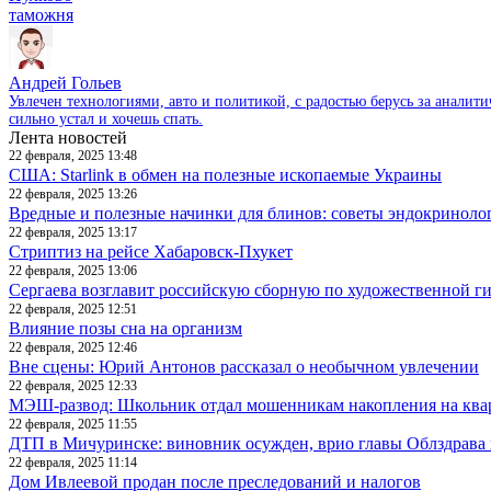
таможня
Андрей Гольев
Увлечен технологиями, авто и политикой, с радостью берусь за аналит
сильно устал и хочешь спать.
Лента новостей
22 февраля, 2025 13:48
США: Starlink в обмен на полезные ископаемые Украины
22 февраля, 2025 13:26
Вредные и полезные начинки для блинов: советы эндокриноло
22 февраля, 2025 13:17
Стриптиз на рейсе Хабаровск-Пхукет
22 февраля, 2025 13:06
Сергаева возглавит российскую сборную по художественной г
22 февраля, 2025 12:51
Влияние позы сна на организм
22 февраля, 2025 12:46
Вне сцены: Юрий Антонов рассказал о необычном увлечении
22 февраля, 2025 12:33
МЭШ-развод: Школьник отдал мошенникам накопления на ква
22 февраля, 2025 11:55
ДТП в Мичуринске: виновник осужден, врио главы Облздрава 
22 февраля, 2025 11:14
Дом Ивлеевой продан после преследований и налогов