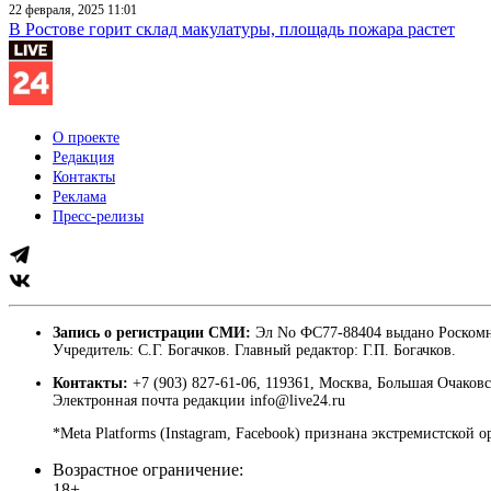
22 февраля, 2025 11:01
В Ростове горит склад макулатуры, площадь пожара растет
О проекте
Редакция
Контакты
Реклама
Пресс-релизы
Запись о регистрации СМИ:
Эл No ФС77-88404 выдано Роскомн
Учредитель: С.Г. Богачков. Главный редактор: Г.П. Богачков.
Контакты:
+7 (903) 827-61-06, 119361, Москва, Большая Очаковс
Электронная почта редакции info@live24.ru
*Meta Platforms (Instagram, Facebook) признана экстремистской 
Возрастное ограничение:
18+