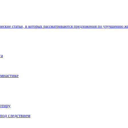
ические статьи, в которых рассматриваются предложения по улучшению ж
га
имнастике
ртиру
под следствием