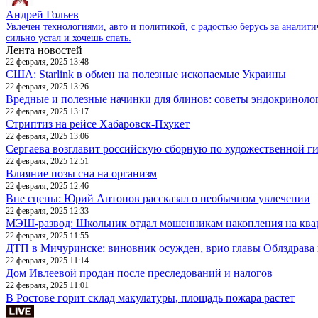
Андрей Гольев
Увлечен технологиями, авто и политикой, с радостью берусь за аналит
сильно устал и хочешь спать.
Лента новостей
22 февраля, 2025 13:48
США: Starlink в обмен на полезные ископаемые Украины
22 февраля, 2025 13:26
Вредные и полезные начинки для блинов: советы эндокриноло
22 февраля, 2025 13:17
Стриптиз на рейсе Хабаровск-Пхукет
22 февраля, 2025 13:06
Сергаева возглавит российскую сборную по художественной г
22 февраля, 2025 12:51
Влияние позы сна на организм
22 февраля, 2025 12:46
Вне сцены: Юрий Антонов рассказал о необычном увлечении
22 февраля, 2025 12:33
МЭШ-развод: Школьник отдал мошенникам накопления на ква
22 февраля, 2025 11:55
ДТП в Мичуринске: виновник осужден, врио главы Облздрава 
22 февраля, 2025 11:14
Дом Ивлеевой продан после преследований и налогов
22 февраля, 2025 11:01
В Ростове горит склад макулатуры, площадь пожара растет