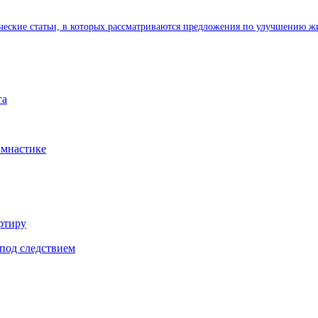
ические статьи, в которых рассматриваются предложения по улучшению ж
га
имнастике
ртиру
под следствием