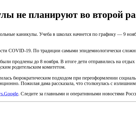
ы не планируют во второй ра
кольные каникулы. Учеба в школах начнется по графику — 9 ноя
емости COVID-19. По традиции самыми эпидемиологически сложн
ыли продлены до 8 ноября. В итоге дети отправились на отдых н
дским родительским комитетом.
утилась бюрократическим подходом при переоформлении социаль
танционно. Пожилая дама рассказала, что столкнулась с излишн
s.Google
. Следите за главными и оперативными новостями Рос