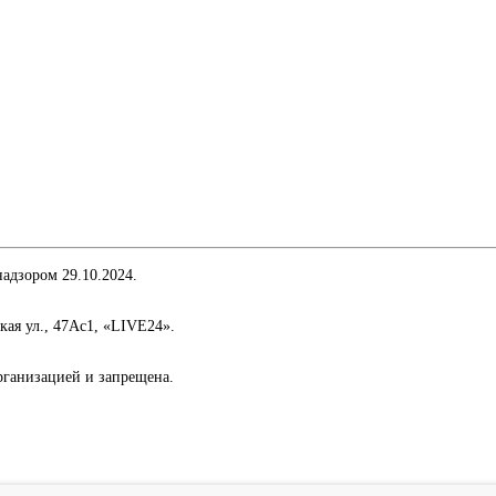
адзором 29.10.2024.
кая ул., 47Ас1, «LIVE24».
организацией и запрещена.
сти