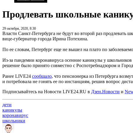
Продлевать школьные каникул
29 октября, 2020, 8:30
Власти Санкт-Петербурга не будут во второй раз продлевать ш
вице-губернатор города Ирина Потехина.
По ее словам, Петербург еще не вышел на плато по заболева
Из-за пандемии коронавируса осенние каникулы у школьников б
решение было принято совместно с Роспотребнадзором и Горо
Ранее LIVE24
сообщало
, что пенсионерка из Петербурга возм
и потребовала не гонять ее по инстанциям, решив вопрос дис
Подписывайтесь на Новости LIVE24.RU
в
Дзен.Новости
и
New
дети
каникулы
коронавирус
школьники