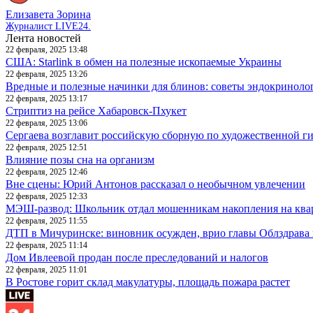
Елизавета Зорина
Журналист LIVE24.
Лента новостей
22 февраля, 2025 13:48
США: Starlink в обмен на полезные ископаемые Украины
22 февраля, 2025 13:26
Вредные и полезные начинки для блинов: советы эндокриноло
22 февраля, 2025 13:17
Стриптиз на рейсе Хабаровск-Пхукет
22 февраля, 2025 13:06
Сергаева возглавит российскую сборную по художественной г
22 февраля, 2025 12:51
Влияние позы сна на организм
22 февраля, 2025 12:46
Вне сцены: Юрий Антонов рассказал о необычном увлечении
22 февраля, 2025 12:33
МЭШ-развод: Школьник отдал мошенникам накопления на ква
22 февраля, 2025 11:55
ДТП в Мичуринске: виновник осужден, врио главы Облздрава 
22 февраля, 2025 11:14
Дом Ивлеевой продан после преследований и налогов
22 февраля, 2025 11:01
В Ростове горит склад макулатуры, площадь пожара растет