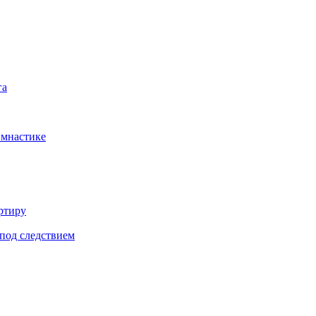
га
имнастике
ртиру
под следствием