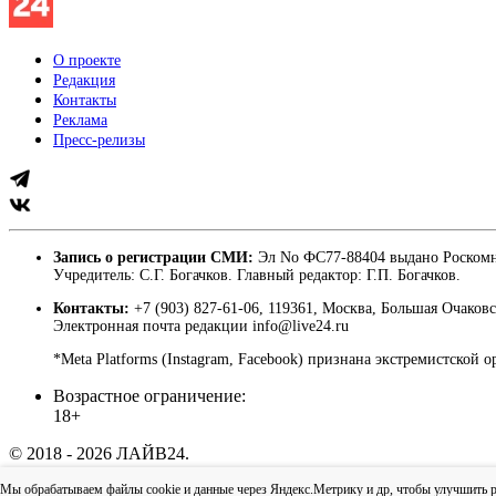
О проекте
Редакция
Контакты
Реклама
Пресс-релизы
Запись о регистрации СМИ:
Эл No ФС77-88404 выдано Роскомн
Учредитель: С.Г. Богачков. Главный редактор: Г.П. Богачков.
Контакты:
+7 (903) 827-61-06, 119361, Москва, Большая Очаковс
Электронная почта редакции info@live24.ru
*Meta Platforms (Instagram, Facebook) признана экстремистской 
Возрастное ограничение:
18+
© 2018 - 2026 ЛАЙВ24.
Пользовательское соглашение
|
Политика конфиденциально
Мы обрабатываем файлы cookie и данные через Яндекс.Метрику и др, чтобы улучшить раб
Наверх