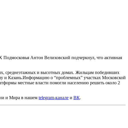
Х Подмосковья Антон Велиховский подчеркнул, что активная
жных, среднеэтажных и высотных домах. Жильцам победивших
у и Казань.
Информацию о “проблемных” участках Московской
латформы местные власти помогли населению решить около 2
сии и Мира в нашем
telegram-канале
и
ВК
.