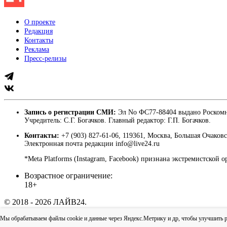
О проекте
Редакция
Контакты
Реклама
Пресс-релизы
Запись о регистрации СМИ:
Эл No ФС77-88404 выдано Роскомн
Учредитель: С.Г. Богачков. Главный редактор: Г.П. Богачков.
Контакты:
+7 (903) 827-61-06, 119361, Москва, Большая Очаковс
Электронная почта редакции info@live24.ru
*Meta Platforms (Instagram, Facebook) признана экстремистской 
Возрастное ограничение:
18+
© 2018 - 2026 ЛАЙВ24.
Пользовательское соглашение
|
Политика конфиденциально
Мы обрабатываем файлы cookie и данные через Яндекс.Метрику и др, чтобы улучшить раб
Наверх