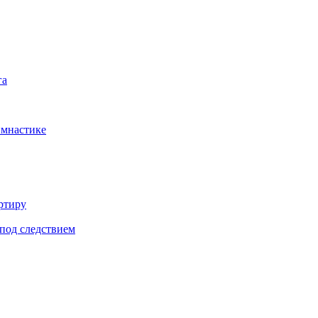
га
имнастике
ртиру
под следствием