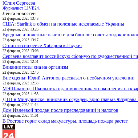
Юлия Сергеева
Журналист LIVE24.
Лента новостей
22 февраля, 2025 13:48
США: Starlink в обмен на полезные ископаемые Украины
22 февраля, 2025 13:26
Вредные и полезные начинки для блинов: советы эндокриноло
22 февраля, 2025 13:17
Стриптиз на рейсе Хабаровск-Пхукет
22 февраля, 2025 13:06
Сергаева возглавит российскую сборную по художественной г
22 февраля, 2025 12:51
Влияние позы сна на организм
22 февраля, 2025 12:46
Вне сцены: Юрий Антонов рассказал о необычном увлечении
22 февраля, 2025 12:33
МЭШ-развод: Школьник отдал мошенникам накопления на ква
22 февраля, 2025 11:55
ДТП в Мичуринске: виновник осужден, врио главы Облздрава 
22 февраля, 2025 11:14
Дом Ивлеевой продан после преследований и налогов
22 февраля, 2025 11:01
В Ростове горит склад макулатуры, площадь пожара растет