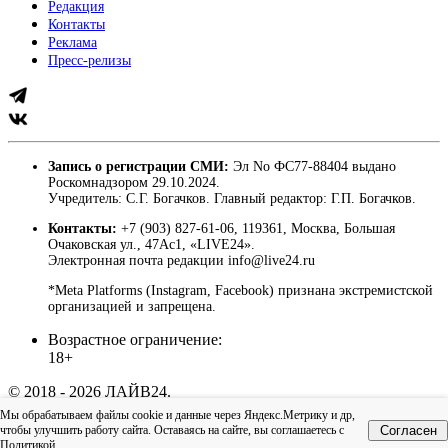
Редакция
Контакты
Реклама
Пресс-релизы
Запись о регистрации СМИ:
Эл No ФС77-88404 выдано
Роскомнадзором 29.10.2024.
Учредитель: С.Г. Богачков. Главный редактор: Г.П. Богачков.
Контакты:
+7 (903) 827-61-06, 119361, Москва, Большая
Очаковская ул., 47Ас1, «LIVE24».
Электронная почта редакции info@live24.ru
*Meta Platforms (Instagram, Facebook) признана экстремистской
организацией и запрещена.
Возрастное ограничение:
18+
© 2018 - 2026 ЛАЙВ24.
Пользовательское соглашение
|
Политика
Мы обрабатываем файлы cookie и данные через Яндекс.Метрику и др,
конфиденциальности
чтобы улучшить работу сайта. Оставаясь на сайте, вы соглашаетесь с
Согласен
Наверх
Политикой
.