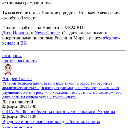
активным гражданином.
14 мая его не стало. Близкие и родные Николая Алексеевича
скорбят об утрате.
Подписывайтесь на Новости LIVE24.RU
в
Дзен.Новости
и
News.Google
. Следите за главными и
оперативными новостями России и Мира в нашем
telegram-
канале
и
ВК
.
похороны
промышленность
Андрей Гольев
Увлечен технологиями, авто и политикой, с радостью берусь за
аналитические статьи, в которых рассматриваются предложения по
улучшению жизни россиян. Убежден, что нет ничего невозможного,
даже если ты сильно устал и хочешь спать.
Лента новостей
22 февраля, 2025 13:48
США: Starlink в обмен на полезные ископаемые Украины
22 февраля, 2025 13:26
Вредные и полезные начинки для блинов: советы
эндокринолога