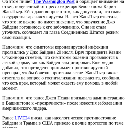
Об этом пишет
The Washington Post
и обращает внимание на
ответ, полученный от пресс-секретаря Белого дома
Карин
Жан-Пьер. Ей задали вопрос о том, как допустили, что глава
государства заразился вирусом. На это Жан-Пьер ответила,
что это не важно, но имеет значение, что окружение Джо
Байдена готовилось к его заболеванию. Она не стала
уточнять, соблюдает ли глава Соединенных Штатов режим
самоизоляции.
Напомним, что симптомы коронавирусной инфекции
проявились у Джо Байдена 20 июля. Врач президента Кевин
О’Коннора отметил, что симптомы болезни проявляются в
легкой форме, так как Байден вакцинирован. Еще медик
добавил, что президент принимает противовирусный
препарат, чтобы болезнь протекала легче. Жан-Пьер также
ответила на вопрос о госпитализации президента, сообщив,
что есть врач, который может оказать ему помощь в любой
момент.
Напомним, что ранее Джен Псаки призывала администрацию
в Вашингтоне к «прозрачности» после известия заболевании
американского лидера.
Ранее
LIVE24
писал, как идеологическое противостояние
Байдена и Трампа в США привело к волне протестов по теме