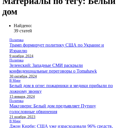
Материалы по тегу: Белый
дом
Найдено:
39 статей
Политика
Трамп формирует политику США по Украине и
Израилю
9 ноября, 2024
Политика
Зеленский: Западные СМИ раскрыли
конфиденциальные переговоры о Tomahawk
30 октября, 2024
В Мире
Белый дом в огне: пожарники и медики прибыли по
ложному звонку
15 января, 2024
Политика
Макговерн: Белый дом предъявляет Путину
голословные обвинения
21 ноября, 2023
В Мире
Джон Кирби: США уже израсходовали 96% средств,