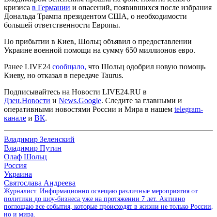
кризиса
в Германии
и опасений, появившихся после избрания
Дональда Трампа президентом США, о необходимости
большей ответственности Европы.
По прибытии в Киев, Шольц объявил о предоставлении
Украине военной помощи на сумму 650 миллионов евро.
Ранее LIVE24
сообщало,
что Шольц одобрил новую помощь
Киеву, но отказал в передаче Taurus.
Подписывайтесь на Новости LIVE24.RU
в
Дзен.Новости
и
News.Google
. Следите за главными и
оперативными новостями России и Мира в нашем
telegram-
канале
и
ВК
.
Владимир Зеленский
Владимир Путин
Олаф Шольц
Россия
Украина
Святослава Андреева
Журналист. Информационно освещаю различные мероприятия от
политики до шоу-бизнеса уже на протяжении 7 лет. Активно
поглощаю все события, которые происходят в жизни не только России,
но и мира.