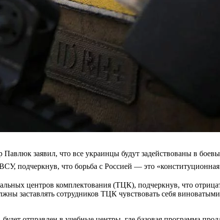
влюк заявил, что все украинцы будут задействованы в боевых 
ВСУ, подчеркнув, что борьба с Россией — это «конституционная
иальных центров комплектования (ТЦК), подчеркнув, что отрица
олжны заставлять сотрудников ТЦК чувствовать себя виноватым
 будет отправлен в учебные центры, где базовая программа продл