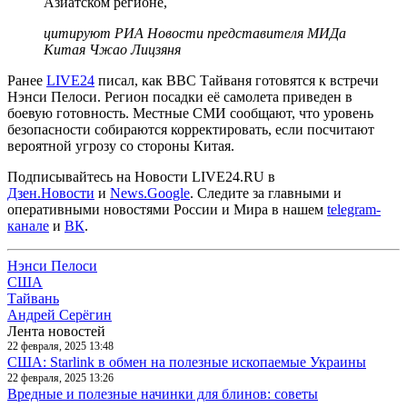
Азиатском регионе,
цитируют РИА Новости представителя МИДа
Китая Чжао Лицзяня
Ранее
LIVE24
писал, как ВВС Тайваня готовятся к встречи
Нэнси Пелоси. Регион посадки её самолета приведен в
боевую готовность. Местные СМИ сообщают, что уровень
безопасности собираются корректировать, если посчитают
вероятной угрозу со стороны Китая.
Подписывайтесь на Новости LIVE24.RU
в
Дзен.Новости
и
News.Google
. Следите за главными и
оперативными новостями России и Мира в нашем
telegram-
канале
и
ВК
.
Нэнси Пелоси
США
Тайвань
Андрей Серёгин
Лента новостей
22 февраля, 2025 13:48
США: Starlink в обмен на полезные ископаемые Украины
22 февраля, 2025 13:26
Вредные и полезные начинки для блинов: советы