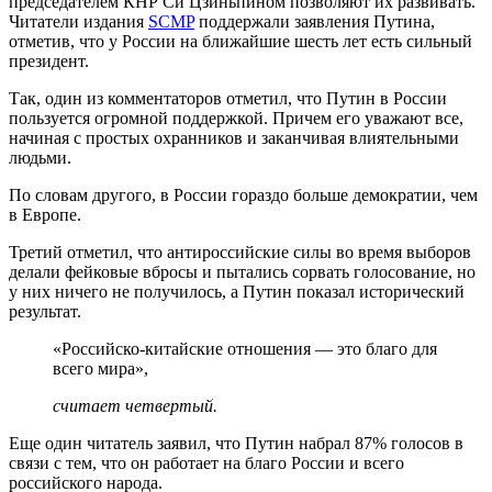
председателем КНР Си Цзиньпином позволяют их развивать.
Читатели издания
SCMP
поддержали заявления Путина,
отметив, что у России на ближайшие шесть лет есть сильный
президент.
Так, один из комментаторов отметил, что Путин в России
пользуется огромной поддержкой. Причем его уважают все,
начиная с простых охранников и заканчивая влиятельными
людьми.
По словам другого, в России гораздо больше демократии, чем
в Европе.
Третий отметил, что антироссийские силы во время выборов
делали фейковые вбросы и пытались сорвать голосование, но
у них ничего не получилось, а Путин показал исторический
результат.
«Российско-китайские отношения — это благо для
всего мира»,
считает четвертый.
Еще один читатель заявил, что Путин набрал 87% голосов в
связи с тем, что он работает на благо России и всего
российского народа.