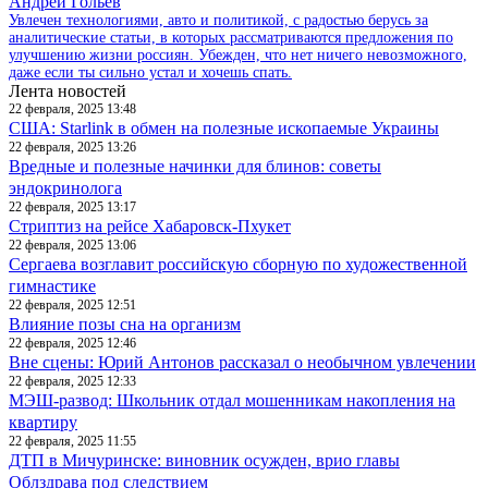
Андрей Гольев
Увлечен технологиями, авто и политикой, с радостью берусь за
аналитические статьи, в которых рассматриваются предложения по
улучшению жизни россиян. Убежден, что нет ничего невозможного,
даже если ты сильно устал и хочешь спать.
Лента новостей
22 февраля, 2025 13:48
США: Starlink в обмен на полезные ископаемые Украины
22 февраля, 2025 13:26
Вредные и полезные начинки для блинов: советы
эндокринолога
22 февраля, 2025 13:17
Стриптиз на рейсе Хабаровск-Пхукет
22 февраля, 2025 13:06
Сергаева возглавит российскую сборную по художественной
гимнастике
22 февраля, 2025 12:51
Влияние позы сна на организм
22 февраля, 2025 12:46
Вне сцены: Юрий Антонов рассказал о необычном увлечении
22 февраля, 2025 12:33
МЭШ-развод: Школьник отдал мошенникам накопления на
квартиру
22 февраля, 2025 11:55
ДТП в Мичуринске: виновник осужден, врио главы
Облздрава под следствием