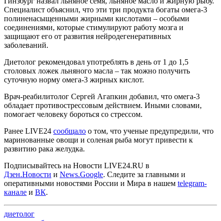
Гинзбург назвал льняное семя, льняное масло и жирную рыбу.
Специалист объяснил, что эти три продукта богаты омега-3
полиненасыщенными жирными кислотами – особыми
соединениями, которые стимулируют работу мозга и
защищают его от развития нейродегенеративных
заболеваний.
Диетолог рекомендовал употреблять в день от 1 до 1,5
столовых ложек льняного масла – так можно получить
суточную норму омега-3 жирных кислот.
Врач-реабилитолог Сергей Агапкин добавил, что омега-3
обладает противострессовым действием. Иными словами,
помогает человеку бороться со стрессом.
Ранее LIVE24
сообщало
о том, что ученые предупредили, что
маринованные овощи и соленая рыба могут привести к
развитию рака желудка.
Подписывайтесь на Новости LIVE24.RU
в
Дзен.Новости
и
News.Google
. Следите за главными и
оперативными новостями России и Мира в нашем
telegram-
канале
и
ВК
.
диетолог