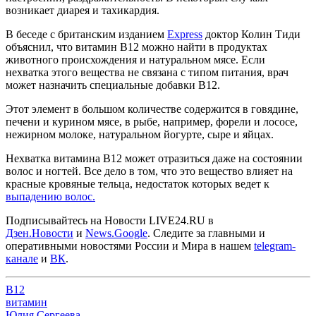
возникает диарея и тахикардия.
В беседе с британским изданием
Express
доктор Колин Тиди
объяснил, что витамин В12 можно найти в продуктах
животного происхождения и натуральном мясе. Если
нехватка этого вещества не связана с типом питания, врач
может назначить специальные добавки В12.
Этот элемент в большом количестве содержится в говядине,
печени и курином мясе, в рыбе, например, форели и лососе,
нежирном молоке, натуральном йогурте, сыре и яйцах.
Нехватка витамина В12 может отразиться даже на состоянии
волос и ногтей. Все дело в том, что это вещество влияет на
красные кровяные тельца, недостаток которых ведет к
выпадению волос.
Подписывайтесь на Новости LIVE24.RU
в
Дзен.Новости
и
News.Google
. Следите за главными и
оперативными новостями России и Мира в нашем
telegram-
канале
и
ВК
.
В12
витамин
Юлия Сергеева