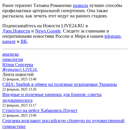
Ранее терапевт Татьяна Романенко
назвала
лучшие способы
профилактики артериальной гипертонии. Она также
рассказала, как лечить этот недуг на ранних стадиях.
Подписывайтесь на Новости LIVE24.RU
в
Дзен.Новости
и
News.Google
. Следите за главными и
оперативными новостями России и Мира в нашем
telegram-
канале
и
ВК
.
анализы
онкология
Юлия Сергеева
Журналист LIVE24.
Лента новостей
22 февраля, 2025 13:48
США: Starlink в обмен на полезные ископаемые Украины
22 февраля, 2025 13:26
Вредные и полезные начинки для блинов: советы
эндокринолога
22 февраля, 2025 13:17
Стриптиз на рейсе Хабаровск-Пхукет
22 февраля, 2025 13:06
Сергаева возглавит российскую сборную по художественной
гимнастике