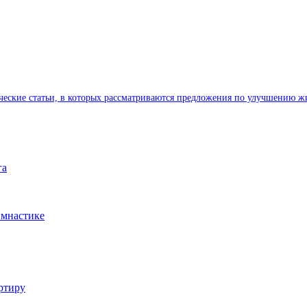
ические статьи, в которых рассматриваются предложения по улучшению ж
га
имнастике
ртиру