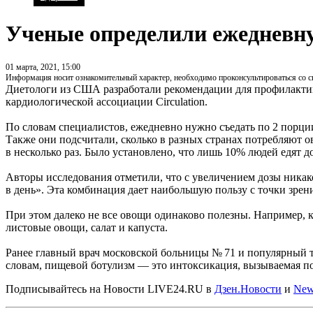
Ученые определили ежедневну
01 марта, 2021, 15:00
Информация носит ознакомительный характер, необходимо проконсультироваться со 
Диетологи из США разработали рекомендации для профилактик
кардиологической ассоциации Circulation.
По словам специалистов, ежедневно нужно съедать по 2 порци
Также они подсчитали, сколько в разных странах потребляют ов
в несколько раз. Было установлено, что лишь 10% людей едят д
Авторы исследования отметили, что с увеличением дозы никак
в день». Эта комбинация дает наибольшую пользу с точки зре
При этом далеко не все овощи одинаково полезны. Например, к
листовые овощи, салат и капуста.
Ранее главный врач московской больницы № 71 и популярный
словам, пищевой ботулизм — это интоксикация, вызываемая по
Подписывайтесь на Новости LIVE24.RU
в
Дзен.Новости
и
New