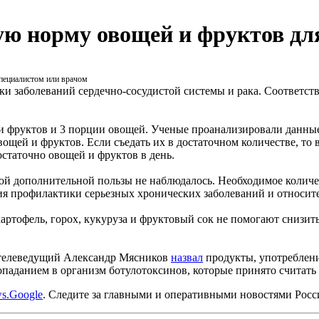
ю норму овощей и фруктов дл
специалистом или врачом
и заболеваний сердечно-сосудистой системы и рака. Соответс
и фруктов и 3 порции овощей. Ученые проанализировали данные 
ощей и фруктов. Если съедать их в достаточном количестве, то 
остаточно овощей и фруктов в день.
ой дополнительной пользы не наблюдалось. Необходимое количе
ния профилактики серьезных хронических заболеваний и относит
артофель, горох, кукуруза и фруктовый сок не помогают снизить
 телеведущий Александр Мясников
назвал
продукты, употреблени
паданием в организм ботулотоксинов, которые принято считать
s.Google
. Следите за главными и оперативными новостями Рос