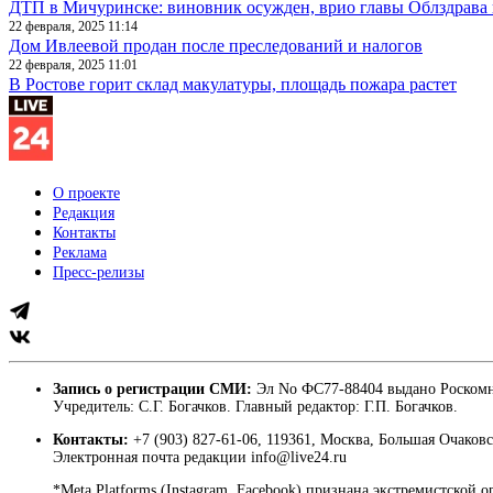
ДТП в Мичуринске: виновник осужден, врио главы Облздрава 
22 февраля, 2025 11:14
Дом Ивлеевой продан после преследований и налогов
22 февраля, 2025 11:01
В Ростове горит склад макулатуры, площадь пожара растет
О проекте
Редакция
Контакты
Реклама
Пресс-релизы
Запись о регистрации СМИ:
Эл No ФС77-88404 выдано Роскомн
Учредитель: С.Г. Богачков. Главный редактор: Г.П. Богачков.
Контакты:
+7 (903) 827-61-06, 119361, Москва, Большая Очаковс
Электронная почта редакции info@live24.ru
*Meta Platforms (Instagram, Facebook) признана экстремистской 