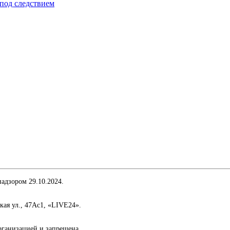
под следствием
адзором 29.10.2024.
кая ул., 47Ас1, «LIVE24».
организацией и запрещена.