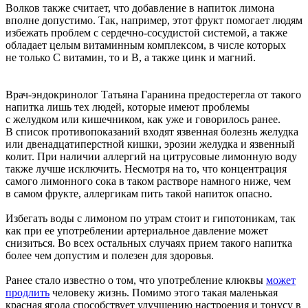
Волков также считает, что добавление в напиток лимона
вполне допустимо. Так, например, этот фрукт помогает людям
избежать проблем с сердечно-сосудистой системой, а также
обладает целым витаминным комплексом, в числе которых
не только С витамин, то и В, а также цинк и магний.
Врач-эндокринолог Татьяна Гаранина предостерегла от такого
напитка лишь тех людей, которые имеют проблемы
с желудком или кишечником, как уже и говорилось ранее.
В список противопоказаний входят язвенная болезнь желудка
или двенадцатиперстной кишки, эрозии желудка и язвенный
колит. При наличии аллергий на цитрусовые лимонную воду
также лучше исключить. Несмотря на то, что концентрация
самого лимонного сока в таком растворе намного ниже, чем
в самом фрукте, аллергикам пить такой напиток опасно.
Избегать воды с лимоном по утрам стоит и гипотоникам, так
как при ее употреблении артериальное давление может
снизиться. Во всех остальных случаях прием такого напитка
более чем допустим и полезен для здоровья.
Ранее стало известно о том, что употребление клюквы
может
продлить
человеку жизнь. Помимо этого такая маленькая
красная ягода способствует улучшению настроения и тонусу в