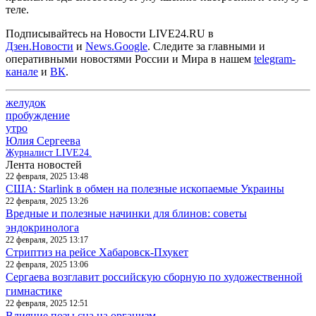
теле.
Подписывайтесь на Новости LIVE24.RU
в
Дзен.Новости
и
News.Google
. Следите за главными и
оперативными новостями России и Мира в нашем
telegram-
канале
и
ВК
.
желудок
пробуждение
утро
Юлия Сергеева
Журналист LIVE24.
Лента новостей
22 февраля, 2025 13:48
США: Starlink в обмен на полезные ископаемые Украины
22 февраля, 2025 13:26
Вредные и полезные начинки для блинов: советы
эндокринолога
22 февраля, 2025 13:17
Стриптиз на рейсе Хабаровск-Пхукет
22 февраля, 2025 13:06
Сергаева возглавит российскую сборную по художественной
гимнастике
22 февраля, 2025 12:51
Влияние позы сна на организм