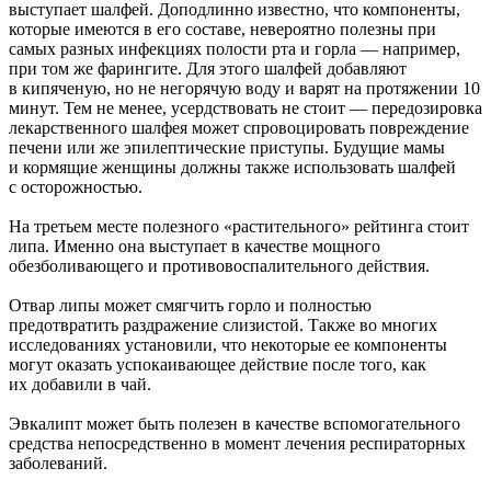
выступает шалфей. Доподлинно известно, что компоненты,
которые имеются в его составе, невероятно полезны при
самых разных инфекциях полости рта и горла — например,
при том же фарингите. Для этого шалфей добавляют
в кипяченую, но не негорячую воду и варят на протяжении 10
минут. Тем не менее, усердствовать не стоит — передозировка
лекарственного шалфея может спровоцировать повреждение
печени или же эпилептические приступы. Будущие мамы
и кормящие женщины должны также использовать шалфей
с осторожностью.
На третьем месте полезного «растительного» рейтинга стоит
липа. Именно она выступает в качестве мощного
обезболивающего и противовоспалительного действия.
Отвар липы может смягчить горло и полностью
предотвратить раздражение слизистой. Также во многих
исследованиях установили, что некоторые ее компоненты
могут оказать успокаивающее действие после того, как
их добавили в чай.
Эвкалипт может быть полезен в качестве вспомогательного
средства непосредственно в момент лечения респираторных
заболеваний.