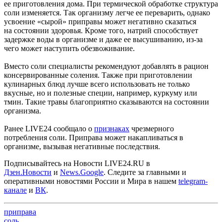
ее приготовления дома. При термической обработке структура
соли изменяется. Так организму легче ее переварить, однако
усвоение «сырой» приправы может негативно сказаться
на состоянии здоровья. Кроме того, натрий способствует
задержке воды в организме и даже ее высушиванию, из-за
чего может наступить обезвоживание.
Вместо соли специалисты рекомендуют добавлять в рацион
консервированные соления. Также при приготовлении
кулинарных блюд лучше всего использовать не только
вкусные, но и полезные специи, например, куркуму или
тмин. Такие травы благоприятно сказываются на состоянии
организма.
Ранее LIVE24 сообщало о
признаках
чрезмерного
потребления соли. Приправа может накапливаться в
организме, вызывая негативные последствия.
Подписывайтесь на Новости LIVE24.RU
в
Дзен.Новости
и
News.Google
. Следите за главными и
оперативными новостями России и Мира в нашем
telegram-
канале
и
ВК
.
приправа
соль