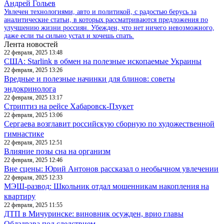
Андрей Гольев
Увлечен технологиями, авто и политикой, с радостью берусь за
аналитические статьи, в которых рассматриваются предложения по
улучшению жизни россиян. Убежден, что нет ничего невозможного,
даже если ты сильно устал и хочешь спать.
Лента новостей
22 февраля, 2025 13:48
США: Starlink в обмен на полезные ископаемые Украины
22 февраля, 2025 13:26
Вредные и полезные начинки для блинов: советы
эндокринолога
22 февраля, 2025 13:17
Стриптиз на рейсе Хабаровск-Пхукет
22 февраля, 2025 13:06
Сергаева возглавит российскую сборную по художественной
гимнастике
22 февраля, 2025 12:51
Влияние позы сна на организм
22 февраля, 2025 12:46
Вне сцены: Юрий Антонов рассказал о необычном увлечении
22 февраля, 2025 12:33
МЭШ-развод: Школьник отдал мошенникам накопления на
квартиру
22 февраля, 2025 11:55
ДТП в Мичуринске: виновник осужден, врио главы
Облздрава под следствием