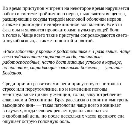
Во время приступов мигрени на некоторое время нарушается
работа в системе тройничного нерва, выделяются вещества,
расширяющие сосуды твердой мозговой оболочки нервов,
а также происходит неинфекционное воспаление. Все эти
факторы и являются провокаторами пульсирующей боли
в голове. Чаще всего такие приступы сопровождаются свето-
и звукобоязнью, а также тошнотой и рвотой.
«Риск заболеть у кровных родственников в 3 раза выше. Чаще
всего заболеванием страдают люди, стеничные,
работоспособные, часто достигающие успехов в карьере,
но при этом, страдающие головными болями», — уточнил
Богданов.
Среди причин развития мигрени присутствуют не только
стресс или переутомление, но и изменение погоды,
менструальные циклы у женщин, голод, злоупотребление
алкоголем и бессонница. Врач рассказал о понятии «мигрень
выходного дня» — такая патология чаще всего возникает
в случаях, когда человек решает вдоволь выспаться
в свободный день, но после нескольких часов крепкого сна
ощущает острую головную боль.