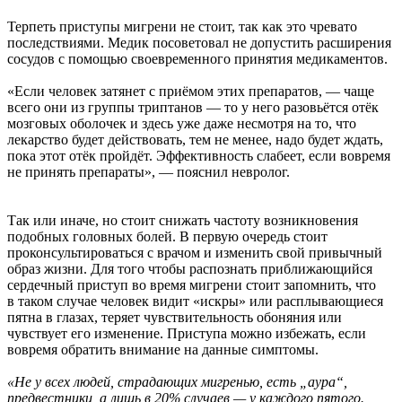
Терпеть приступы мигрени не стоит, так как это чревато
последствиями. Медик посоветовал не допустить расширения
сосудов с помощью своевременного принятия медикаментов.
«Если человек затянет с приёмом этих препаратов, — чаще
всего они из группы триптанов — то у него разовьётся отёк
мозговых оболочек и здесь уже даже несмотря на то, что
лекарство будет действовать, тем не менее, надо будет ждать,
пока этот отёк пройдёт. Эффективность слабеет, если вовремя
не принять препараты», — пояснил невролог.
Так или иначе, но стоит снижать частоту возникновения
подобных головных болей. В первую очередь стоит
проконсультироваться с врачом и изменить свой привычный
образ жизни. Для того чтобы распознать приближающийся
сердечный приступ во время мигрени стоит запомнить, что
в таком случае человек видит «искры» или расплывающиеся
пятна в глазах, теряет чувствительность обоняния или
чувствует его изменение. Приступа можно избежать, если
вовремя обратить внимание на данные симптомы.
«Не у всех людей, страдающих мигренью, есть „аура“,
предвестники, а лишь в 20% случаев — у каждого пятого.