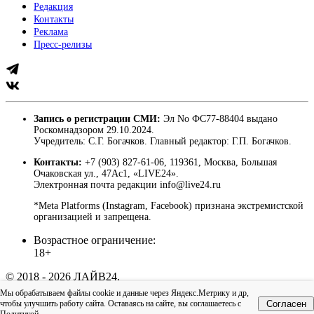
Редакция
Контакты
Реклама
Пресс-релизы
Запись о регистрации СМИ:
Эл No ФС77-88404 выдано
Роскомнадзором 29.10.2024.
Учредитель: С.Г. Богачков. Главный редактор: Г.П. Богачков.
Контакты:
+7 (903) 827-61-06, 119361, Москва, Большая
Очаковская ул., 47Ас1, «LIVE24».
Электронная почта редакции info@live24.ru
*Meta Platforms (Instagram, Facebook) признана экстремистской
организацией и запрещена.
Возрастное ограничение:
18+
© 2018 - 2026 ЛАЙВ24.
Пользовательское соглашение
|
Политика
Мы обрабатываем файлы cookie и данные через Яндекс.Метрику и др,
конфиденциальности
чтобы улучшить работу сайта. Оставаясь на сайте, вы соглашаетесь с
Согласен