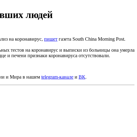
евших людей
ализ на коронавирус,
пишет
газета South China Morning Post.
ьных тестов на коронавирус и выписки из больницы она умерла
дце и печени признаки коронавируса отсутствовали.
сии и Мира в нашем
telegram-канале
и
ВК
.