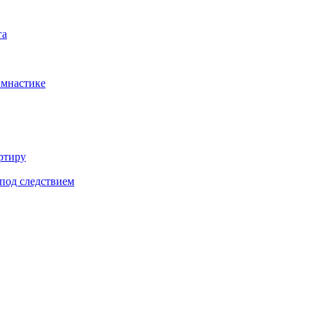
га
имнастике
ртиру
под следствием