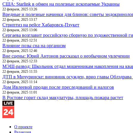
США: Starlink в обмен на полезные ископаемые Украины
22 февраля, 2025 13:26
Вредные и полезные начинки для блинов: советы эндокриноло
22 февраля, 2025 13:17
Стриптиз на рейсе Хабаровск-Пхукет
22 февраля, 2025 13:06
Сергаева возглавит российскую сборную по художественной г
22 февраля, 2025 12:51
Влияние позы сна на организм
22 февраля, 2025 12:46
Вне сцены: Юрий Антонов рассказал о необычном увлечении
22 февраля, 2025 12:33
МЭШ-развод: Школьник отдал мошенникам накопления на ква
22 февраля, 2025 11:55
ДТП в Мичуринске: виновник осужден, врио главы Облздрава 
22 февраля, 2025 11:14
Дом Ивлеевой продан после преследований и налогов
22 февраля, 2025 11:01
В Ростове горит склад макулатуры, площадь пожара растет
О проекте
Редакция