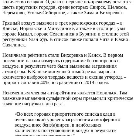
количество осадков. Однако в перечне по-прежнему остаются
шесть иркутских городов, среди которых Свирск, Шелехов,
Черемхово, Усолье-Сибирское, а также Зима и Вихоревка.
Грязный воздух выявлен в трех красноярских городах – в
Канске, Норильске и Минусинске, а также в столице Тувы
городе Кызыл, городе Селенгинск в Бурятии и столице этой
республики Улан-Удэ. В список также попали Чита и Южно-
Сахалинск.
Новичками рейтинга стали Вихоревка и Канск. В первом
поселении начали измерять содержание бензопиренов в
воздухе, в результате чего были выявлены загрязнения
атмосферы. В Канске минувшей зимой резко выросло
количество выбросов твердых веществ и оксида углерода –
прирост составил 40% по сравнению с 2019 годом.
Неизменным членом антирейтинга является Норильск. Там
влажные выпадения сульфитной серы превысили критическое
значение нагрузки в два раза.
«Во всех городах приоритетного списка вклад в
очень высокий уровень загрязнения атмосферного
воздуха внес бенз(а)пирен, в наибольших
количествах поступающий в воздух в результате
сжигания твердого топлива”,