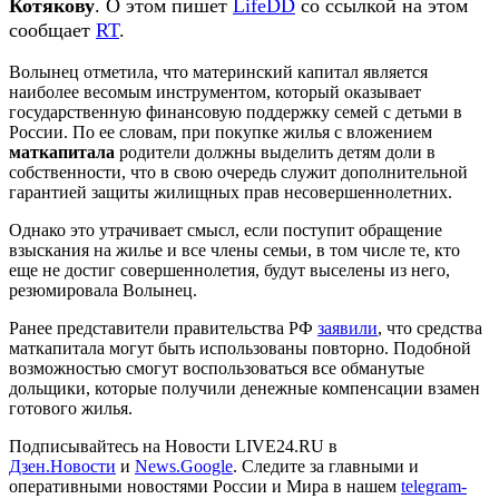
Котякову
. О этом пишет
LifeDD
со ссылкой на этом
сообщает
RT
.
Волынец отметила, что материнский капитал является
наиболее весомым инструментом, который оказывает
государственную финансовую поддержку семей с детьми в
России. По ее словам, при покупке жилья с вложением
маткапитала
родители должны выделить детям доли в
собственности, что в свою очередь служит дополнительной
гарантией защиты жилищных прав несовершеннолетних.
Однако это утрачивает смысл, если поступит обращение
взыскания на жилье и все члены семьи, в том числе те, кто
еще не достиг совершеннолетия, будут выселены из него,
резюмировала Волынец.
Ранее представители правительства РФ
заявили
, что средства
маткапитала могут быть использованы повторно. Подобной
возможностью смогут воспользоваться все обманутые
дольщики, которые получили денежные компенсации взамен
готового жилья.
Подписывайтесь на Новости LIVE24.RU
в
Дзен.Новости
и
News.Google
. Следите за главными и
оперативными новостями России и Мира в нашем
telegram-