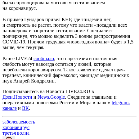
была спровоцирована массовым тестированием
на коронавирус.
В пример Гундаров привел КНР, где эпидемии нет,
и смертность не растет, потому что власти «посадили всех
паникеров» и запретили тестирование. Специалист
подчеркнул, что можно выделить 3 волны распространения
COVID-19. Причем грядущая «новогодняя волна» будет в 1,5
выше, чем текущая.
Ранее LIVE24
сообщало
, что парестезия и постоянная
слабость могут навсегда остаться у людей, которые
переболели коронавирусом. Такое заявление сделал врач-
терапевт, клинический фармаколог, кандидат медицинских
наук Андрей Кондрахин.
Подписывайтесь на Новости LIVE24.RU
в
Дзен.Новости
и
News.Google
. Следите за главными и
оперативными новостями России и Мира в нашем
telegram-
канале
и
ВК
.
заболеваемость
коронавирус
третья волна