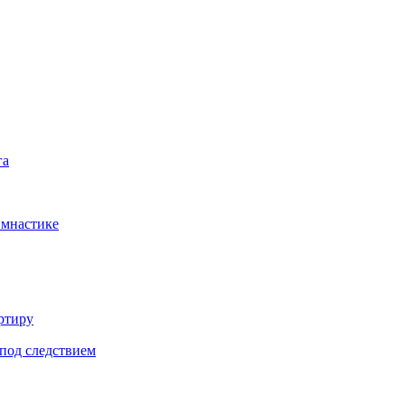
га
имнастике
ртиру
под следствием