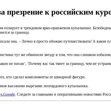
а презрение к российским кур
ом позирует в трендовом ярко-оранжевом купальнике. Безобидн
вится за границу.
аписала она. – Лично я просто обожаю путешествовать! А какие пл
исчики тут же обвинили звезду в том, что она слишком избалов
акон не писан’, ‘Почему вас так тянет за границу, чем не устра
тех, кто сделал комплименты ее шикарной фигуре.
ков высокими вырезами леопардового купальника.
s.Google
. Следите за главными и оперативными новостями Рос