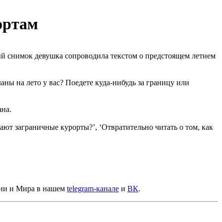
ортам
ый снимок девушка сопроводила текстом о предстоящем летнем
аны на лето у вас? Поедете куда-нибудь за границу или
ана.
ивают заграничные курорты?’, ‘Отвратительно читать о том, как
сии и Мира в нашем
telegram-канале
и
ВК
.