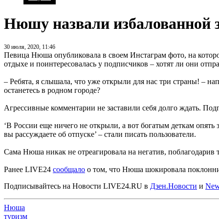
Нюшу назвали избалованной з
30 июля, 2020, 11:46
Певица Нюша опубликовала в своем Инстаграм фото, на котор
отдыхе и поинтересовалась у подписчиков – хотят ли они отпра
– Ребята, я слышала, что уже открыли для нас три страны! – н
останетесь в родном городе?
Агрессивные комментарии не заставили себя долго ждать. Подп
‘В России еще ничего не открыли, а вот богатым деткам опять з
вы рассуждаете об отпуске’ – стали писать пользователи.
Сама Нюша никак не отреагировала на негатив, поблагодарив 
Ранее LIVE24
сообщало
о том, что Нюша шокировала поклонни
Подписывайтесь на Новости LIVE24.RU
в
Дзен.Новости
и
New
Нюша
туризм