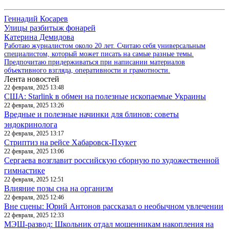
Геннадий Косарев
Улицы разбитыж фонарей
Катерина Демидова
Работаю журналистом около 20 лет. Считаю себя универсальным
специалистом, который может писать на самые разные темы.
Предпочитаю придерживаться при написании материалов
объективного взгляда, оперативности и грамотности.
Лента новостей
22 февраля, 2025 13:48
США: Starlink в обмен на полезные ископаемые Украины
22 февраля, 2025 13:26
Вредные и полезные начинки для блинов: советы
эндокринолога
22 февраля, 2025 13:17
Стриптиз на рейсе Хабаровск-Пхукет
22 февраля, 2025 13:06
Сергаева возглавит российскую сборную по художественной
гимнастике
22 февраля, 2025 12:51
Влияние позы сна на организм
22 февраля, 2025 12:46
Вне сцены: Юрий Антонов рассказал о необычном увлечении
22 февраля, 2025 12:33
МЭШ-развод: Школьник отдал мошенникам накопления на