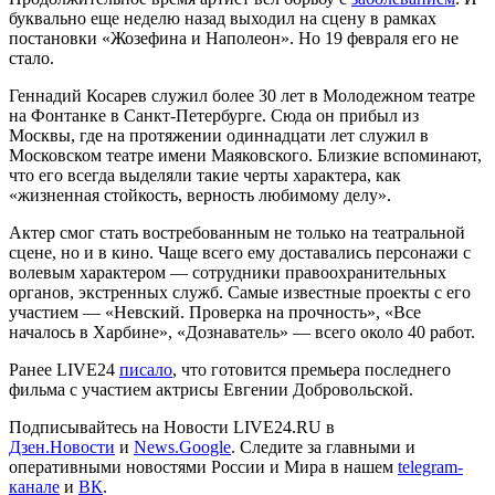
буквально еще неделю назад выходил на сцену в рамках
постановки «Жозефина и Наполеон». Но 19 февраля его не
стало.
Геннадий Косарев служил более 30 лет в Молодежном театре
на Фонтанке в Санкт-Петербурге. Сюда он прибыл из
Москвы, где на протяжении одиннадцати лет служил в
Московском театре имени Маяковского. Близкие вспоминают,
что его всегда выделяли такие черты характера, как
«жизненная стойкость, верность любимому делу».
Актер смог стать востребованным не только на театральной
сцене, но и в кино. Чаще всего ему доставались персонажи с
волевым характером — сотрудники правоохранительных
органов, экстренных служб. Самые известные проекты с его
участием — «Невский. Проверка на прочность», «Все
началось в Харбине», «Дознаватель» — всего около 40 работ.
Ранее LIVE24
писало
, что готовится премьера последнего
фильма с участием актрисы Евгении Добровольской.
Подписывайтесь на Новости LIVE24.RU
в
Дзен.Новости
и
News.Google
. Следите за главными и
оперативными новостями России и Мира в нашем
telegram-
канале
и
ВК
.