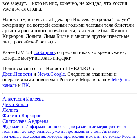
все забудут. Никто из них, конечно, не ожидал, что Россия –
уже другая страна.
Напомним, в ночь на 21 декабря Ивлеева устроила “голую”
вечеринку, на которой своими голыми частями тела блистали
артисты российского шоу-бизнеса, в их числе был Филипп
Киркоров, Лолита, Дима Билан и многие другие известные
лица российской эстрады.
Ранее LIVE24
сообщило
, о трех ошибках во время ужина,
которые могут вызвать инфаркт.
Подписывайтесь на Новости LIVE24.RU
в
Дзен.Новости
и
News.Google
. Следите за главными и
оперативными новостями России и Мира в нашем
telegram-
канале
и
ВК
.
Анастасия Ивлеева
Дима Билан
Лолита
Филипп Коркоров
Святослава Андреева
Журналист. Информационно освещаю различные мероприятия от
политики до шоу-бизнеса уже на протяжении 7 лет. Активно
поглощаю все события, которые происходят в жизни не только России,