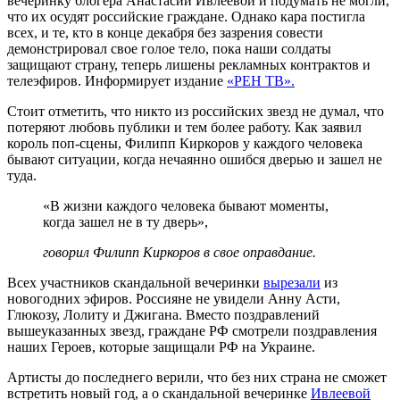
вечеринку блогера Анастасии Ивлеевой и подумать не могли,
что их осудят российские граждане. Однако кара постигла
всех, и те, кто в конце декабря без зазрения совести
демонстрировал свое голое тело, пока наши солдаты
защищают страну, теперь лишены рекламных контрактов и
телеэфиров. Информирует издание
«РЕН ТВ».
Стоит отметить, что никто из российских звезд не думал, что
потеряют любовь публики и тем более работу. Как заявил
король поп-сцены, Филипп Киркоров у каждого человека
бывают ситуации, когда нечаянно ошибся дверью и зашел не
туда.
«В жизни каждого человека бывают моменты,
когда зашел не в ту дверь»,
говорил Филипп Киркоров в свое оправдание.
Всех участников скандальной вечеринки
вырезали
из
новогодних эфиров. Россияне не увидели Анну Асти,
Глюкозу, Лолиту и Джигана. Вместо поздравлений
вышеуказанных звезд, граждане РФ смотрели поздравления
наших Героев, которые защищали РФ на Украине.
Артисты до последнего верили, что без них страна не сможет
встретить новый год, а о скандальной вечеринке
Ивлеевой