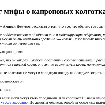
г мифы о капроновых колготк
Амиран Демуров рассказал о том, что все, что обычно говорят о
рые поддерживают и обладают еще и моделирующим эффектом, т
и могут быть какими-то вредными — нельзя. Разве только что в
страли артерий или вен.
куляцию крови:
же, то он как раз и может обеспечить соответствующий распре
тток венозной крови, она лучше циркулирует крови, появляет
овые колготки не могут в холодную погоду как следует согреть 
 подытожил он.
ваниях.
 ваши ноги могут быть холодными. Как сообщает Business Inside
ю
угрозу здоровью
. По данным медиков, одной из основных причи