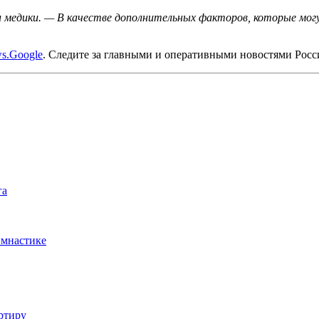
медики. — В качестве дополнительных факторов, которые могу
s.Google
. Следите за главными и оперативными новостями Рос
га
имнастике
ртиру