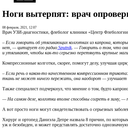
Ноги вытерпят: врач опровер
08 февраля, 2021, 12:07
Врач УЗИ-диагностики, флеболог клиники «Центр Флебологии» 
– Если говорить об утягивающих колготках из капрона, кото
нет, — цитирует его радио
Sputnik
. — Говорить о том, что он
и утягивают, чтобы как-то серьезно перетянуть крупные маги
Компрессионные колготки, скорее, помогут делу, улучшая цир
– Если речь о каком-то качественном компрессионном трикота
ткань не может ничего пережать, она наоборот — улучшает о
Также специалист подчеркнул, что мнение о том, будто капрон
— На самом деле, колготки вполне способны согреть в зиму, —
А вот просто ноги могут свидетельствовать о серьезных заболе
Хирург и ортопед Даниэла Депре назвала 8 причин, по которым
уж и безобиден, и может представлять достаточно однозначну