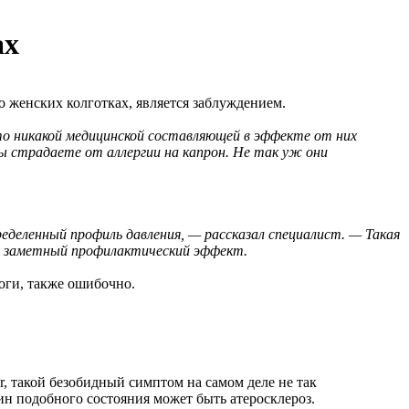
ах
 женских колготках, является заблуждением.
о никакой медицинской составляющей в эффекте от них
ы страдаете от аллергии на капрон. Не так уж они
деленный профиль давления, — рассказал специалист. — Такая
ся заметный профилактический эффект.
ноги, также ошибочно.
r, такой безобидный симптом на самом деле не так
н подобного состояния может быть атеросклероз.