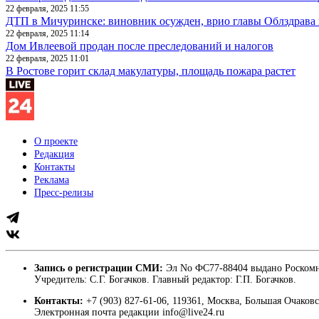
22 февраля, 2025 11:55
ДТП в Мичуринске: виновник осужден, врио главы Облздрава 
22 февраля, 2025 11:14
Дом Ивлеевой продан после преследований и налогов
22 февраля, 2025 11:01
В Ростове горит склад макулатуры, площадь пожара растет
О проекте
Редакция
Контакты
Реклама
Пресс-релизы
Запись о регистрации СМИ:
Эл No ФС77-88404 выдано Роскомн
Учредитель: С.Г. Богачков. Главный редактор: Г.П. Богачков.
Контакты:
+7 (903) 827-61-06, 119361, Москва, Большая Очаковс
Электронная почта редакции info@live24.ru