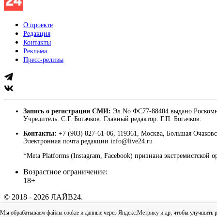
О проекте
Редакция
Контакты
Реклама
Пресс-релизы
Запись о регистрации СМИ:
Эл No ФС77-88404 выдано Роскомн
Учредитель: С.Г. Богачков. Главный редактор: Г.П. Богачков.
Контакты:
+7 (903) 827-61-06, 119361, Москва, Большая Очаковс
Электронная почта редакции info@live24.ru
*Meta Platforms (Instagram, Facebook) признана экстремистской 
Возрастное ограничение:
18+
© 2018 - 2026 ЛАЙВ24.
Пользовательское соглашение
|
Политика конфиденциально
Мы обрабатываем файлы cookie и данные через Яндекс.Метрику и др, чтобы улучшить раб
Наверх