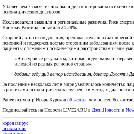
У более чем 7 тысяч из них были диагностированы психические
психиатрических диагнозов.
Исследователи выявили и региональные различия. Риск смерти
Востоке. Разница составила 24-28%.
Старший автор исследования, преподаватель психиатрической 
психикой и подверженностью сторонним заболеваниям после ко
пациенты с тяжелыми психическими расстройствами чаще умир
«Это суровые результаты, которые подчеркивают нераве
и людей из разных регионов страны»,
добавил ведущий автор исследования, доктор Джаяти Д
За последние несколько лет в мире увеличилось количество 
в росте сами психиатрических случаев, а в методах диагности
Ранее психиатр Игорь Куреков
объяснил
, чем опасен бесконтр
Подписывайтесь на Новости LIVE24.RU
в
Дзен.Новости
и
New
коронавирус
психиатрия
смертность