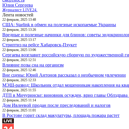
Юлия Сергеева
Журналист LIVE24.
Лента новостей
22 февраля, 2025 13:48
США: Starlink в обмен на полезные ископаемые Украины
22 февраля, 2025 13:26
Вредные и полезные начинки для блинов: советы эндокриноло
22 февраля, 2025 13:17
Стриптиз на рейсе Хабаровск-Пхукет
22 февраля, 2025 13:06
Сергаева возглавит российскую сборную по художественной г
22 февраля, 2025 12:51
Влияние позы сна на организм
22 февраля, 2025 12:46
Вне сцены: Юрий Антонов рассказал о необычном увлечении
22 февраля, 2025 12:33
МЭШ-развод: Школьник отдал мошенникам накопления на ква
22 февраля, 2025 11:55
ДТП в Мичуринске: виновник осужден, врио главы Облздрава 
22 февраля, 2025 11:14
Дом Ивлеевой продан после преследований и налогов
22 февраля, 2025 11:01
В Ростове горит склад макулатуры, площадь пожара растет