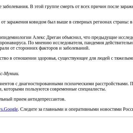
 заболевания. В этой группе смерть от всех причин после зара
 от заражения ковидом был выше в северных регионах страны: 
эпидемиологии Алекс Дреган объяснил, что предыдущие исследо
ронавируса. По мнению исследователя, пандемия действительно 
али от сторонних факторов и заболеваний.
нство в отношении здоровья, существующее для людей с тяжелы
ас-Мунши.
пациентов с диагностированными психическими расстройствами.
ки, которыми пользуются современные специалисты.
ольный прием антидепрессантов.
s.Google
. Следите за главными и оперативными новостями Рос