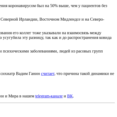
жения коронавирусом был на 50% выше, чем у пациентов без
в Северной Ирландии, Восточном Мидлендсе и на Северо-
вания его коллег тоже указывали на взаимосвязь между
усугубила эту разницу, так как и до распространения ковида
ми психическими заболеваниями, людей из расовых групп
 Психиатр Вадим Ганин
считает
, что причина такой динамики не
сии и Мира в нашем
telegram-канале
и
ВК
.