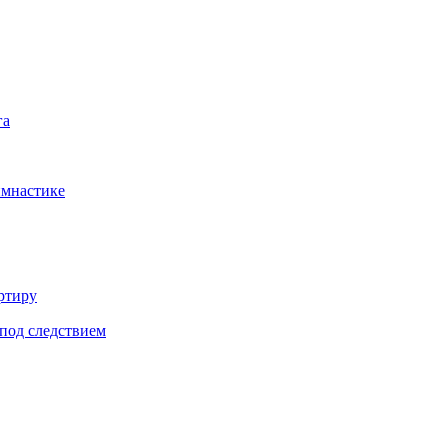
га
имнастике
ртиру
под следствием