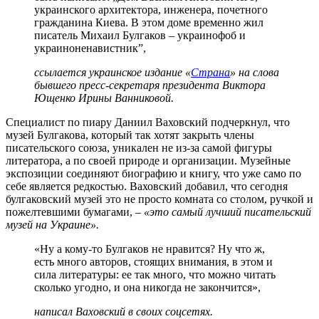
украинского архитектора, инженера, почетного
гражданина Киева. В этом доме временно жил
писатель Михаил Булгаков – украинофоб и
украиноненавистник”,
ссылается украинское издание «
Страна
» на слова
бывшего пресс-секретаря президента Виктора
Ющенко Ирины Ванниковой.
Специалист по пиару Даниил Ваховский подчеркнул, что
музей Булгакова, который так хотят закрыть члены
писательского союза, уникален не из-за самой фигуры
литератора, а по своей природе и организации. Музейные
экспозиции соединяют биографию и книгу, что уже само по
себе является редкостью. Ваховский добавил, что сегодня
булгаковский музей это не просто комната со столом, ручкой и
пожелтевшими бумагами, –
«это самый лучший писательский
музей на Украине».
«Ну а кому-то Булгаков не нравится? Ну что ж,
есть много авторов, стоящих внимания, в этом и
сила литературы: ее так много, что можно читать
сколько угодно, и она никогда не закончится»,
написал Ваховский в своих соцсетях.