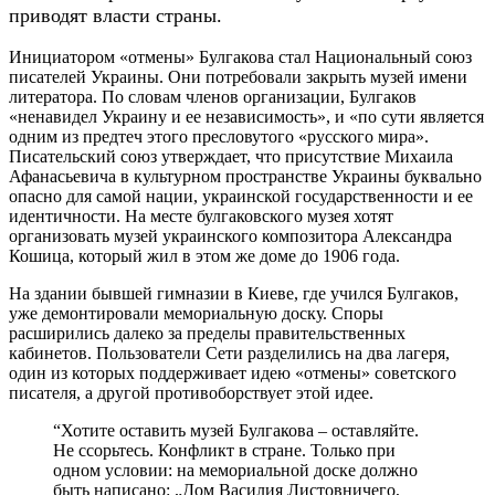
приводят власти страны.
Инициатором «отмены» Булгакова стал Национальный союз
писателей Украины. Они потребовали закрыть музей имени
литератора. По словам членов организации, Булгаков
«ненавидел Украину и ее независимость», и «по сути является
одним из предтеч этого пресловутого «русского мира».
Писательский союз утверждает, что присутствие Михаила
Афанасьевича в культурном пространстве Украины буквально
опасно для самой нации, украинской государственности и ее
идентичности. На месте булгаковского музея хотят
организовать музей украинского композитора Александра
Кошица, который жил в этом же доме до 1906 года.
На здании бывшей гимназии в Киеве, где учился Булгаков,
уже демонтировали мемориальную доску. Споры
расширились далеко за пределы правительственных
кабинетов. Пользователи Сети разделились на два лагеря,
один из которых поддерживает идею «отмены» советского
писателя, а другой противоборствует этой идее.
“Хотите оставить музей Булгакова – оставляйте.
Не ссорьтесь. Конфликт в стране. Только при
одном условии: на мемориальной доске должно
быть написано: „Дом Василия Листовничего,