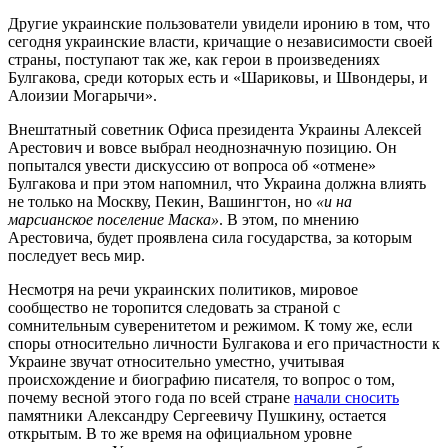
Другие украинские пользователи увидели иронию в том, что
сегодня украинские власти, кричащие о независимости своей
страны, поступают так же, как герои в произведениях
Булгакова, среди которых есть и «Шариковы, и Швондеры, и
Алоизии Могарычи».
Внештатный советник Офиса президента Украины Алексей
Арестович и вовсе выбрал неоднозначную позицию. Он
попытался увести дискуссию от вопроса об «отмене»
Булгакова и при этом напомнил, что Украина должна влиять
не только на Москву, Пекин, Вашингтон, но
«и на
марсианское поселение Маска»
. В этом, по мнению
Арестовича, будет проявлена сила государства, за которым
последует весь мир.
Несмотря на речи украинских политиков, мировое
сообщество не торопится следовать за страной с
сомнительным суверенитетом и режимом. К тому же, если
споры относительно личности Булгакова и его причастности к
Украине звучат относительно уместно, учитывая
происхождение и биографию писателя, то вопрос о том,
почему весной этого года по всей стране
начали сносить
памятники Александру Сергеевичу Пушкину, остается
открытым. В то же время на официальном уровне