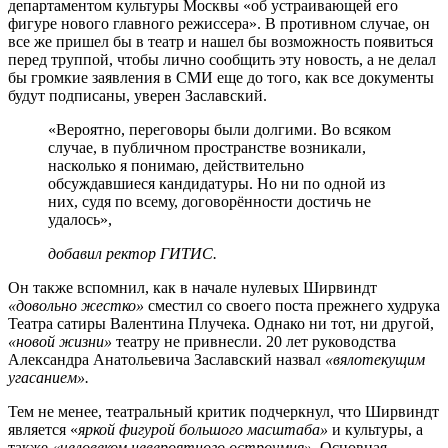
департаментом культуры Москвы «об устраивающей его
фигуре нового главного режиссера». В противном случае, он
все же пришел бы в театр и нашел бы возможность появиться
перед труппой, чтобы лично сообщить эту новость, а не делал
бы громкие заявления в СМИ еще до того, как все документы
будут подписаны, уверен Заславский.
«Вероятно, переговоры были долгими. Во всяком
случае, в публичном пространстве возникали,
насколько я понимаю, действительно
обсуждавшиеся кандидатуры. Но ни по одной из
них, судя по всему, договорённости достичь не
удалось»,
добавил ректор ГИТИС.
Он также вспомнил, как в начале нулевых Ширвиндт
«довольно жестко»
сместил со своего поста прежнего худрука
Театра сатиры Валентина Плучека. Однако ни тот, ни другой,
«новой жизни»
театру не привнесли. 20 лет руководства
Александра Анатольевича Заславский назвал
«вялотекущим
угасанием».
Тем не менее, театральный критик подчеркнул, что Ширвиндт
является «
яркой фигурой большого масштаба»
и культуры, а
также
«человеком невероятного остроумия».
Основная