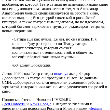
проблема, по которой Театр сатиры не изменился кардинально
под его руководством, заключается в том, что Александр
Анатольевич больше специализируется на работе в кино,
является выдающейся фигурой советской и российской
культуры, а также театральным педагогом, но не идеологом,
который бы смог вдохновить труппу и режиссеров театра на
новые свершения.
«Сатира ещё как нужна. Её нет, но она нужна. И я,
конечно, буду расстроен, если Театру сатиры не
найдут режиссёра, который сможет
воспользоваться потенциалом этой, в общем-то,
всё ещё небедной талантами труппы»,
подчеркнул Заславский.
Летом 2020 года Театр сатиры
покинул
актер Федор
Добронравов. В театре он прослужил 15 лет. По данным
СМИ, Добронравов остался недоволен условиями работы и
зарплатой, которая снижалась по мере увеличения его ролей в
кино.
Подписывайтесь на Новости LIVE24.RU
в
Дзен.Новости
и
News.Google
. Следите за главными и
оперативными новостями России и Мира в нашем
telegram-