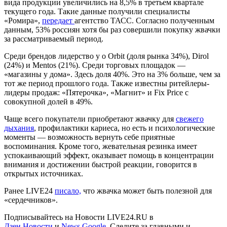
вида продукции увеличились на 8,5% в третьем квартале
текущего года. Такие данные получили специалисты
«Ромира»,
передает
агентство ТАСС. Согласно полученным
данным, 53% россиян хотя бы раз совершили покупку жвачки
за рассматриваемый период.
Среди брендов лидерство у о Orbit (доля рынка 34%), Dirol
(24%) и Mentos (21%). Среди торговых площадок —
«магазины у дома». Здесь доля 40%. Это на 3% больше, чем за
тот же период прошлого года. Также известны ритейлеры-
лидеры продаж: «Пятерочка», «Магнит» и Fix Price с
совокупной долей в 49%.
Чаще всего покупатели приобретают жвачку для
свежего
дыхания
, профилактики кариеса, но есть и психологические
моменты — возможность вернуть себе приятные
воспоминания. Кроме того, жевательная резинка имеет
успокаивающий эффект, оказывает помощь в концентрации
внимания и достижении быстрой реакции, говорится в
открытых источниках.
Ранее LIVE24
писало,
что жвачка может быть полезной для
«сердечников».
Подписывайтесь на Новости LIVE24.RU
в
Дзен.Новости
и
News.Google
. Следите за главными и