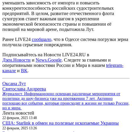
уменьшить зависимость от импорта и повысить
конкурентоспособность российских судостроительных
предприятий. В целом, развитие отечественного флота
сухогрузов станет важным шагом в укреплении
экономической безопасности страны и повышении её
позиций на мировой арене, подытожила Лут.
Ранее LIVE24
сообщало,
что в Одессе система погрузки зерна
получила серьезные повреждения.
Подписывайтесь на Новости LIVE24.RU
в
Дзен.Новости
и
News.Google
. Следите за главными и
оперативными новостями России и Мира в нашем
telegram-
канале
и
ВК
.
Оксана Лут
Святослава Андреева
Журналист. Информационно освещаю различные мероприятия от
политики до шоу-бизнеса уже на протяжении 7 лет. Активно
поглощаю все события, которые происходят в жизни не только России,
но и мира.
Лента новостей
22 февраля, 2025 13:48
США: Starlink в обмен на полезные ископаемые Украины
22 февраля, 2025 13:26