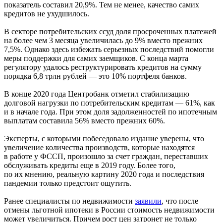
показатель составил 20,9%. Тем не менее, качество самих
кредитов не ухудшилось.
В секторе потребительских ссуд доля просроченных платежей
на более чем 3 месяца увеличилась до 9% вместо прежних
7,5%. Однако здесь избежать серьезных последствий помогли
меры поддержки для самих заемщиков. С конца марта
регулятору удалось реструктурировать кредитов на сумму
порядка 6,8 трлн рублей — это 10% портфеля банков.
В конце 2020 года Центробанк отметил стабилизацию
долговой нагрузки по потребительским кредитам — 61%, как
и в начале года. При этом доля задолженностей по ипотечным
выплатам составила 56% вместо прежних 60%.
Эксперты, с которыми побеседовало издание уверены, что
увеличение количества производств, которые находятся
в работе у ФССП, произошло за счет граждан, переставших
обслуживать кредиты еще в 2019 году. Более того,
по их мнению, реальную картину 2020 года и последствия
пандемии только предстоит ощутить.
Ранее специалисты по недвижимости
заявили
, что после
отмены льготной ипотеки в России стоимость недвижимости
может увеличиться. Причем рост цен затронет не только