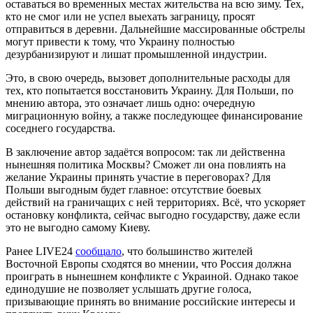
оставаться во временных местах жительства на всю зиму. Тех,
кто не смог или не успел выехать заграницу, просят
отправиться в деревни. Дальнейшие массированные обстрелы
могут привести к тому, что Украину полностью
дезурбанизируют и лишат промышленной индустрии.
Это, в свою очередь, вызовет дополнительные расходы для
тех, кто попытается восстановить Украину. Для Польши, по
мнению автора, это означает лишь одно: очередную
миграционную войну, а также последующее финансирование
соседнего государства.
В заключение автор задаётся вопросом: так ли действенна
нынешняя политика Москвы? Сможет ли она повлиять на
желание Украины принять участие в переговорах? Для
Польши выгодным будет главное: отсутствие боевых
действий на граничащих с ней территориях. Всё, что ускоряет
остановку конфликта, сейчас выгодно государству, даже если
это не выгодно самому Киеву.
Ранее LIVE24
сообщало
, что большинство жителей
Восточной Европы сходятся во мнении, что Россия должна
проиграть в нынешнем конфликте с Украиной. Однако такое
единодушие не позволяет услышать другие голоса,
призывающие принять во внимание российские интересы и