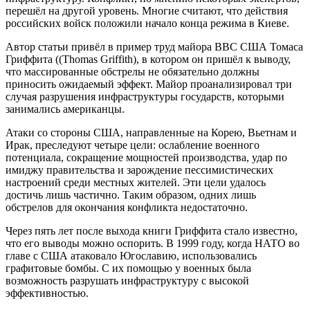
перешёл на другой уровень. Многие считают, что действия
российских войск положили начало конца режима в Киеве.
Автор статьи привёл в пример труд майора ВВС США Томаса
Гриффита ((Thomas Griffith), в котором он пришёл к выводу,
что массированные обстрелы не обязательно должны
приносить ожидаемый эффект. Майор проанализировал три
случая разрушения инфраструктуры государств, которыми
занимались американцы.
Атаки со стороны США, направленные на Корею, Вьетнам и
Ирак, преследуют четыре цели: ослабление военного
потенциала, сокращение мощностей производства, удар по
имиджу правительства и зарождение пессимистических
настроений среди местных жителей. Эти цели удалось
достичь лишь частично. Таким образом, одних лишь
обстрелов для окончания конфликта недостаточно.
Через пять лет после выхода книги Гриффита стало известно,
что его выводы можно оспорить. В 1999 году, когда НАТО во
главе с США атаковало Югославию, использовались
графитовые бомбы. С их помощью у военных была
возможность разрушать инфраструктуру с высокой
эффективностью.