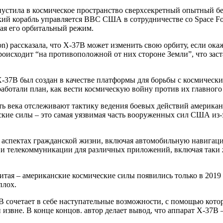
апустила в космическое пространство сверхсекретный опытный 
й корабль управляется ВВС США в сотрудничестве со Space For
чая его орбитальный режим.
) рассказала, что X-37B может изменить свою орбиту, если окаж
роисходит “на противоположной от них стороне Земли”, что застав
X-37B был создан в качестве платформы для борьбы с космическим
работали план, как вести космическую войну против их главно
рть века отслеживают тактику ведения боевых действий америка
ские силы – это самая уязвимая часть вооруженных сил США из-
 аспектах гражданской жизни, включая автомобильную навигаци
и телекоммуникации для различных приложений, включая таки ж
тая – американские космические силы появились только в 2019 г
плох.
-37B сочетает в себе наступательные возможности, с помощью ко
извне. В конце концов. автор делает вывод, что аппарат X-37B