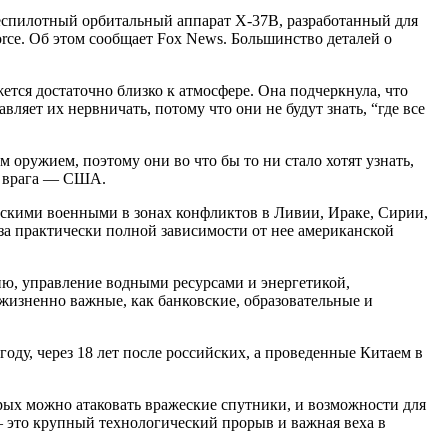
беспилотный орбитальный аппарат X-37B, разработанный для
ce. Об этом сообщает Fox News. Большинство деталей о
ется достаточно близко к атмосфере. Она подчеркнула, что
ляет их нервничать, потому что они не будут знать, “где все
 оружием, поэтому они во что бы то ни стало хотят узнать,
го врага — США.
нскими военными в зонах конфликтов в Ливии, Ираке, Сирии,
за практически полной зависимости от нее американской
ю, управление водными ресурсами и энергетикой,
изненно важные, как банковские, образовательные и
оду, через 18 лет после российских, а проведенные Китаем в
торых можно атаковать вражеские спутники, и возможности для
 – это крупный технологический прорыв и важная веха в