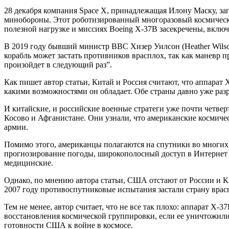
28 декабря компания Space X, принадлежащая Илону Маску, з
минобороны. Этот роботизированный многоразовый космически
полезной нагрузке и миссиях Boeing X-37B засекречены, вклю
В 2019 году бывший министр ВВС Хизер Уилсон (Heather Wilson
корабль может застать противников врасплох, так как маневр п
произойдет в следующий раз”.
Как пишет автор статьи, Китай и Россия считают, что аппарат 
какими возможностями он обладает. Обе страны давно уже раз
И китайские, и российские военные стратеги уже почти четве
Косово и Афганистане. Они узнали, что американские космиче
армии.
Помимо этого, американцы полагаются на спутники во многих
прогнозирование погоды, широкополосный доступ в Интернет 
медицинские.
Однако, по мнению автора статьи, США отстают от России и Ки
2007 году противоспутниковые испытания застали страну врас
Тем не менее, автор считает, что не все так плохо: аппарат X
восстановления космической группировки, если ее уничтожили 
готовности США к войне в космосе.