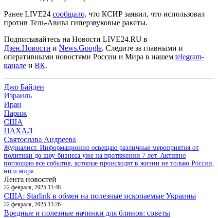
Ранее LIVE24
сообщало,
что КСИР заявил, что использовал
против Тель-Авива гиперзвуковые ракеты.
Подписывайтесь на Новости LIVE24.RU
в
Дзен.Новости
и
News.Google
. Следите за главными и
оперативными новостями России и Мира в нашем
telegram-
канале
и
ВК
.
Джо Байден
Израиль
Иран
Париж
США
ЦАХАЛ
Святослава Андреева
Журналист. Информационно освещаю различные мероприятия от
политики до шоу-бизнеса уже на протяжении 7 лет. Активно
поглощаю все события, которые происходят в жизни не только России,
но и мира.
Лента новостей
22 февраля, 2025 13:48
США: Starlink в обмен на полезные ископаемые Украины
22 февраля, 2025 13:26
Вредные и полезные начинки для блинов: советы