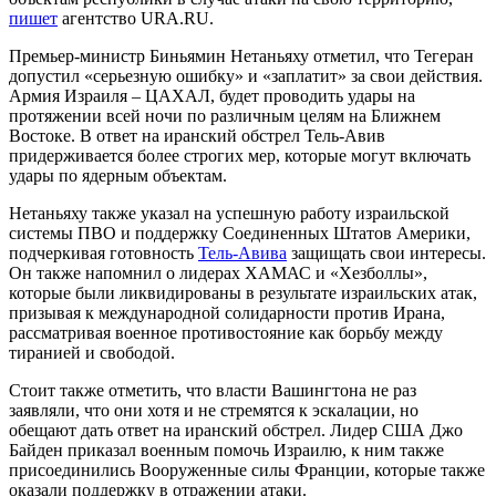
пишет
агентство URA.RU.
Премьер-министр Биньямин Нетаньяху отметил, что Тегеран
допустил «серьезную ошибку» и «заплатит» за свои действия.
Армия Израиля – ЦАХАЛ, будет проводить удары на
протяжении всей ночи по различным целям на Ближнем
Востоке. В ответ на иранский обстрел Тель-Авив
придерживается более строгих мер, которые могут включать
удары по ядерным объектам.
Нетаньяху также указал на успешную работу израильской
системы ПВО и поддержку Соединенных Штатов Америки,
подчеркивая готовность
Тель-Авива
защищать свои интересы.
Он также напомнил о лидерах ХАМАС и «Хезболлы»,
которые были ликвидированы в результате израильских атак,
призывая к международной солидарности против Ирана,
рассматривая военное противостояние как борьбу между
тиранией и свободой.
Стоит также отметить, что власти Вашингтона не раз
заявляли, что они хотя и не стремятся к эскалации, но
обещают дать ответ на иранский обстрел. Лидер США Джо
Байден приказал военным помочь Израилю, к ним также
присоединились Вооруженные силы Франции, которые также
оказали поддержку в отражении атаки.